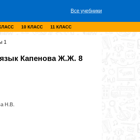
Все учебники
 КЛАСС
10 КЛАСС
11 КЛАСС
ы 1
язык Капенова Ж.Ж. 8
а Н.В.