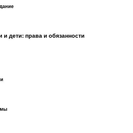
дание
и и дети: права и обязанности
чи
рмы