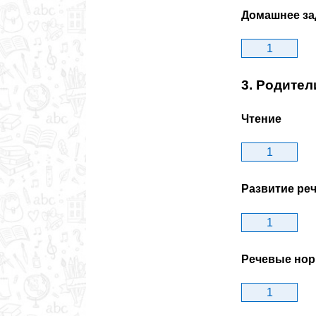
Домашнее за
1
3. Родител
Чтение
1
Развитие ре
1
Речевые но
1