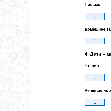
Письмо
1
Домашнее за
1
4. Дети – 
Чтение
1
Речевые но
1