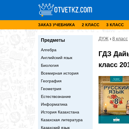
ЗАКАЗ УЧЕБНИКА
2 КЛАСС
3 КЛАСС
ДҮЖ
›
8 класс
Предметы
Алгебра
ГДЗ Дай
Английский язык
класс 2
Биология
Всемирная история
География
Геометрия
Естествознание
Информатика
История Казахстана
Казахская литература
Казахский язык