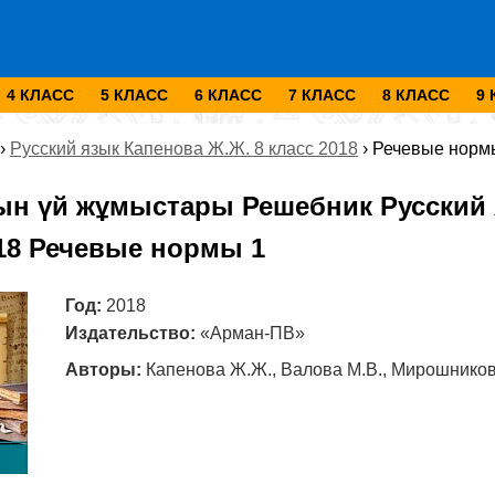
4 КЛАСС
5 КЛАСС
6 КЛАСС
7 КЛАСС
8 КЛАСС
9
›
Русский язык Капенова Ж.Ж. 8 класс 2018
›
Речевые норм
ын үй жұмыстары Решебник Русский 
018 Речевые нормы 1
Год:
2018
Издательство:
«Арман-ПВ»
Авторы:
Капенова Ж.Ж., Валова М.В., Мирошников