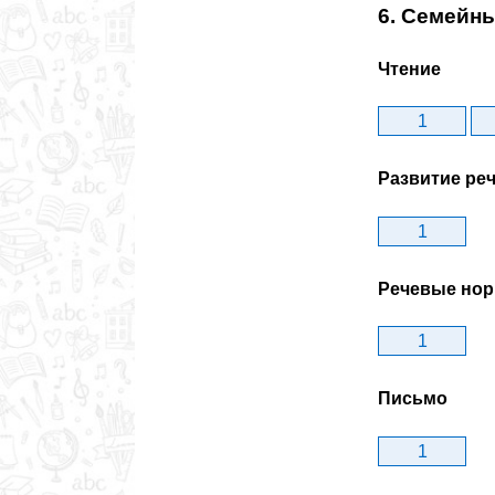
6. Семейн
Чтение
1
Развитие ре
1
Речевые но
1
Письмо
1