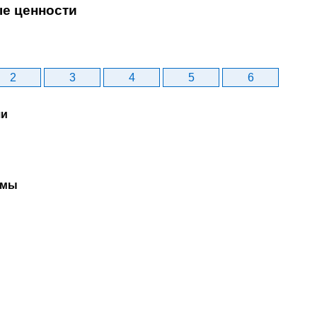
ые ценности
2
3
4
5
6
чи
рмы