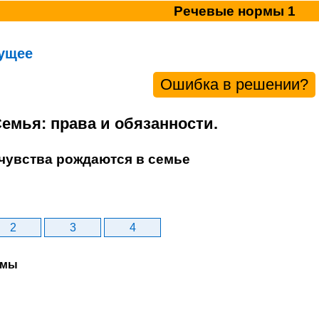
Речевые нормы 1
ущее
Ошибка в решении?
Семья: права и обязанности.
 чувства рождаются в семье
2
3
4
рмы