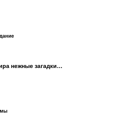
дание
мира нежные загадки…
рмы