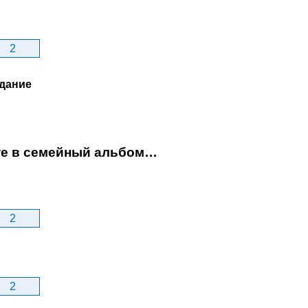
2
дание
ите в семейный альбом…
2
2