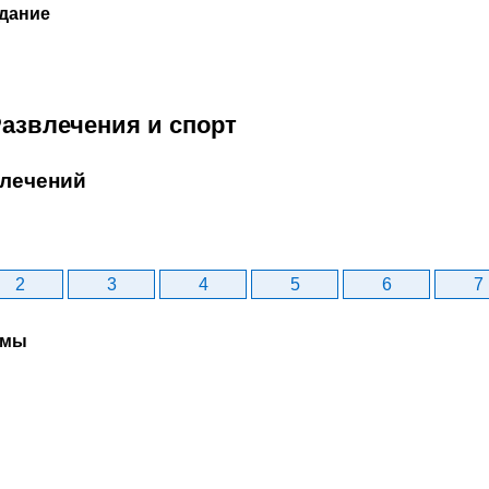
дание
Развлечения и спорт
влечений
2
3
4
5
6
7
рмы