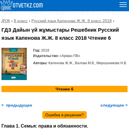
ДҮЖ
›
8 класс
›
Русский язык Капенова Ж.Ж. 8 класс 2018
›
ГДЗ Дайын үй жұмыстары Решебник Русский
язык Капенова Ж.Ж. 8 класс 2018 Чтение 6
Год:
2018
Издательство:
«Арман-ПВ»
Авторы:
Капенова Ж.Ж., Валова М.В., Мирошникова Н.В.
Чтение 6
< предыдущее
следующее >
Ошибка в решении?
Глава 1. Семья: права и обязанности.