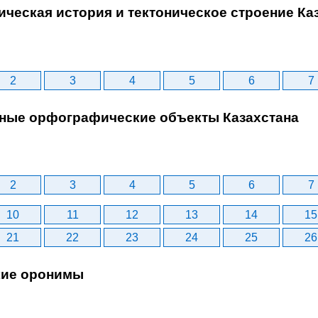
гическая история и тектоническое строение Ка
2
3
4
5
6
7
авные орфографические объекты Казахстана
2
3
4
5
6
7
10
11
12
13
14
15
21
22
23
24
25
26
ские оронимы