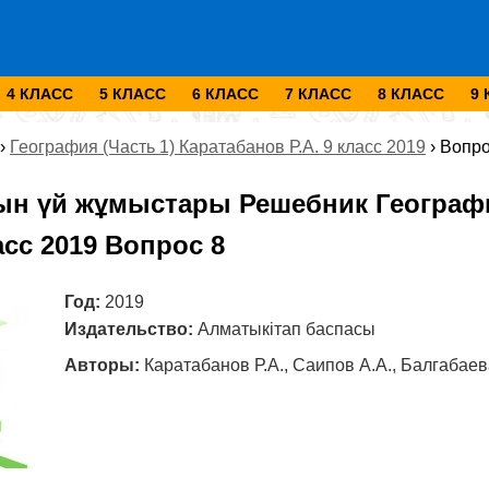
4 КЛАСС
5 КЛАСС
6 КЛАСС
7 КЛАСС
8 КЛАСС
9
›
География (Часть 1) Каратабанов Р.А. 9 класс 2019
›
Вопро
ын үй жұмыстары Решебник Географи
ласс 2019 Вопрос 8
Год:
2019
Издательство:
Алматыкітап баспасы
Авторы:
Каратабанов Р.А., Саипов А.А., Балгабаева