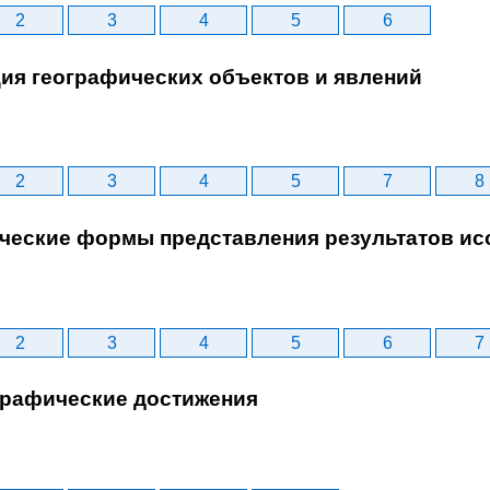
2
3
4
5
6
ция географических объектов и явлений
2
3
4
5
7
8
ические формы представления результатов и
2
3
4
5
6
7
ографические достижения