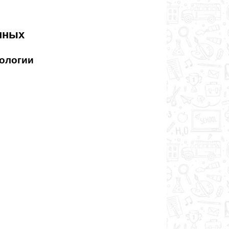
нных
нологии