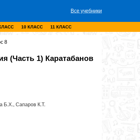
Все учебники
 КЛАСС
10 КЛАСС
11 КЛАСС
с 8
я (Часть 1) Каратабанов
 Б.Х., Сапаров К.Т.