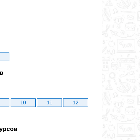
ов
10
11
12
сурсов