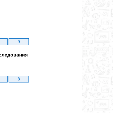
9
сследования
8