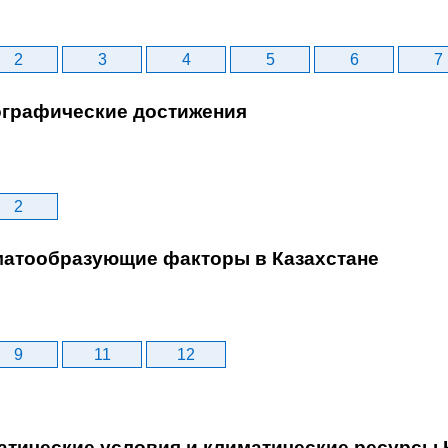
2
3
4
5
6
7
еографические достижения
2
иматообразующие факторы в Казахстане
9
11
12
атические условия и климатические ресурсы 