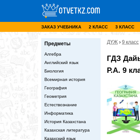
ЗАКАЗ УЧЕБНИКА
2 КЛАСС
3 КЛАСС
ДҮЖ
›
9 класс
Предметы
Алгебра
ГДЗ Дай
Английский язык
Р.А. 9 к
Биология
Всемирная история
География
Геометрия
Естествознание
Информатика
История Казахстана
Казахская литература
Казахский язык