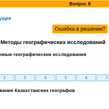
Вопрос 8
ущее
Ошибка в решении?
. Методы географических исследований
енные географические исследования
2
3
4
5
6
7
ование Казахстанских географов