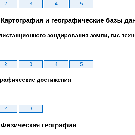
2
3
4
5
. Картография и географические базы да
дистанционного зондирования земли, гис-тех
2
3
4
5
ографические достижения
2
3
. Физическая география