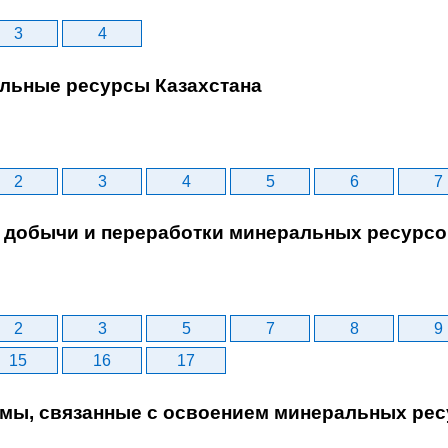
3
4
альные ресурсы Казахстана
2
3
4
5
6
7
ы добычи и переработки минеральных ресурс
2
3
5
7
8
9
15
16
17
емы, связанные с освоением минеральных ре