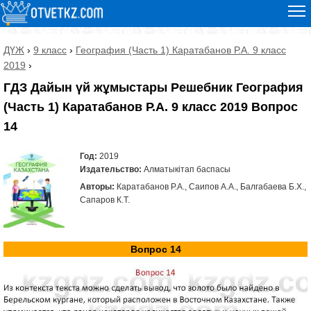
ДҮЖ
›
9 класс
›
География (Часть 1) Каратабанов Р.А. 9 класс
2019
›
ГДЗ Дайын үй жұмыстары Решебник География
(Часть 1) Каратабанов Р.А. 9 класс 2019 Вопрос
14
Год:
2019
Издательство:
Алматыкітап баспасы
Авторы:
Каратабанов Р.А., Саипов А.А., Балгабаева Б.Х.,
Сапаров К.Т.
Вопрос 14