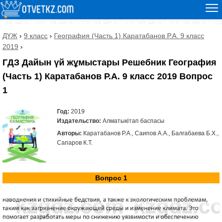
ДҮЖ
›
9 класс
›
География (Часть 1) Каратабанов Р.А. 9 класс
2019
›
ГДЗ Дайын үй жұмыстары Решебник География
(Часть 1) Каратабанов Р.А. 9 класс 2019 Вопрос
1
Год:
2019
Издательство:
Алматыкітап баспасы
Авторы:
Каратабанов Р.А., Саипов А.А., Балгабаева Б.Х.,
Сапаров К.Т.
Вопрос 1