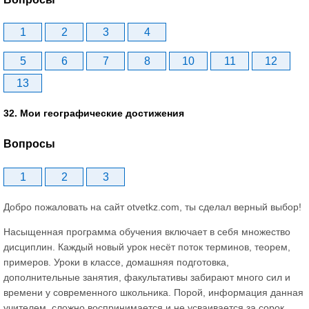
1
2
3
4
5
6
7
8
10
11
12
13
32. Мои географические достижения
Вопросы
1
2
3
Добро пожаловать на сайт otvetkz.com, ты сделал верный выбор!
Насыщенная программа обучения включает в себя множество
дисциплин. Каждый новый урок несёт поток терминов, теорем,
примеров. Уроки в классе, домашняя подготовка,
дополнительные занятия, факультативы забирают много сил и
времени у современного школьника. Порой, информация данная
учителем, сложно воспринимается и не усваивается за сорок