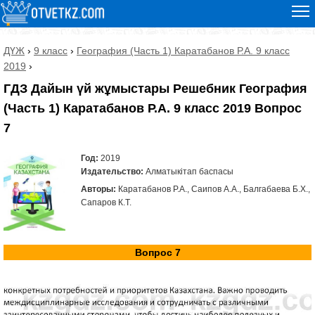
ДҮЖ
›
9 класс
›
География (Часть 1) Каратабанов Р.А. 9 класс
2019
›
ГДЗ Дайын үй жұмыстары Решебник География
(Часть 1) Каратабанов Р.А. 9 класс 2019 Вопрос
7
Год:
2019
Издательство:
Алматыкітап баспасы
Авторы:
Каратабанов Р.А., Саипов А.А., Балгабаева Б.Х.,
Сапаров К.Т.
Вопрос 7