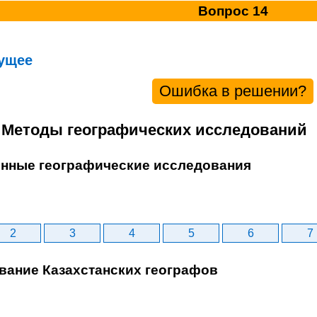
Вопрос 14
ущее
Ошибка в решении?
. Методы географических исследований
енные географические исследования
2
3
4
5
6
7
ование Казахстанских географов