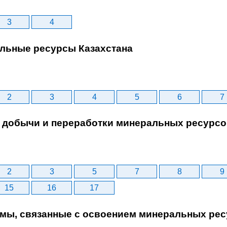
3
4
альные ресурсы Казахстана
2
3
4
5
6
7
ы добычи и переработки минеральных ресурс
2
3
5
7
8
9
15
16
17
емы, связанные с освоением минеральных ре