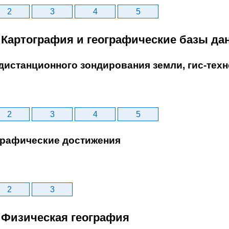
2
3
4
5
. Картография и географические базы да
дистанционного зондирования земли, гис-тех
2
3
4
5
ографические достижения
2
3
. Физическая география