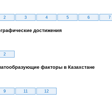
2
3
4
5
6
7
еографические достижения
2
иматообразующие факторы в Казахстане
9
11
12