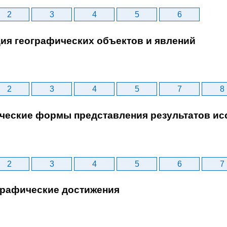
2
3
4
5
6
ция географических объектов и явлений
2
3
4
5
7
8
ические формы представления результатов и
2
3
4
5
6
7
ографические достижения