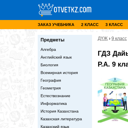
ЗАКАЗ УЧЕБНИКА
2 КЛАСС
3 КЛАСС
ДҮЖ
›
9 класс
Предметы
Алгебра
ГДЗ Дай
Английский язык
Р.А. 9 к
Биология
Всемирная история
География
Геометрия
Естествознание
Информатика
История Казахстана
Казахская литература
Казахский язык