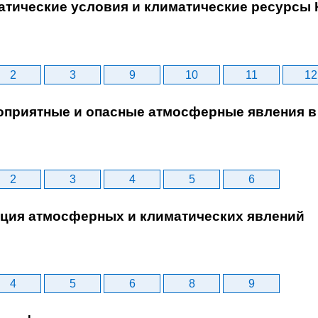
атические условия и климатические ресурсы 
2
3
9
10
11
12
гоприятные и опасные атмосферные явления в
2
3
4
5
6
ация атмосферных и климатических явлений
4
5
6
8
9