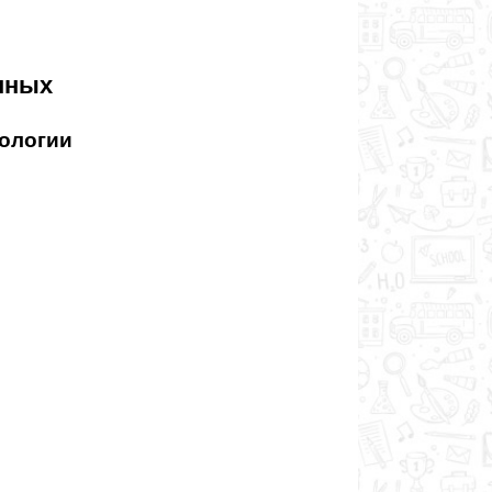
нных
нологии