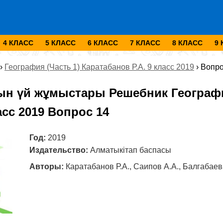
4 КЛАСС
5 КЛАСС
6 КЛАСС
7 КЛАСС
8 КЛАСС
9
›
География (Часть 1) Каратабанов Р.А. 9 класс 2019
›
Вопро
ын үй жұмыстары Решебник Географи
ласс 2019 Вопрос 14
Год:
2019
Издательство:
Алматыкітап баспасы
Авторы:
Каратабанов Р.А., Саипов А.А., Балгабаева