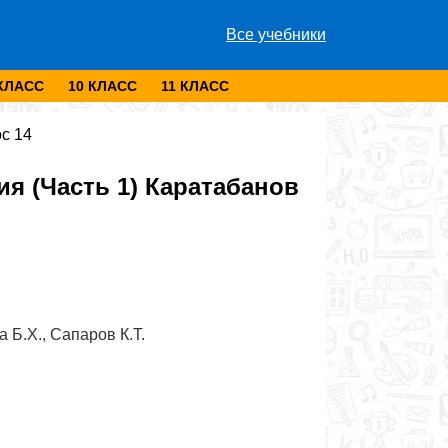
Все учебники
 КЛАСС
10 КЛАСС
11 КЛАСС
с 14
я (Часть 1) Каратабанов
 Б.Х., Сапаров К.Т.