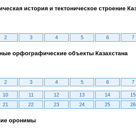
гическая история и тектоническое строение Ка
2
3
4
5
6
7
авные орфографические объекты Казахстана
2
3
4
5
6
7
10
11
12
13
14
15
21
22
23
24
25
26
ские оронимы