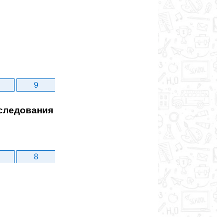
9
сследования
8