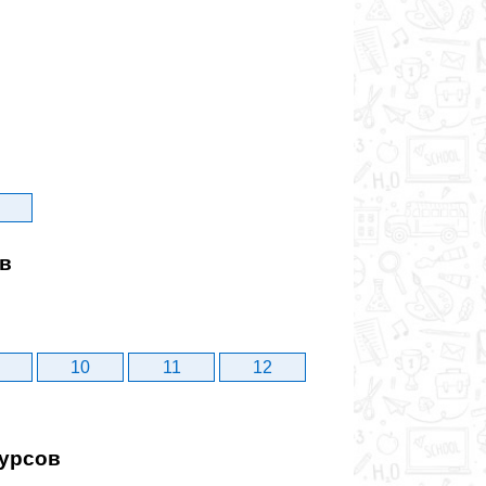
ов
10
11
12
сурсов