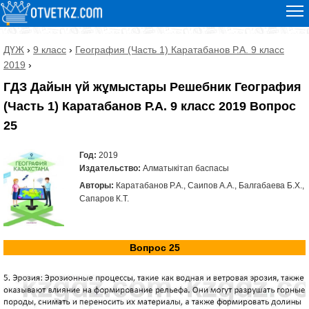
ДҮЖ
›
9 класс
›
География (Часть 1) Каратабанов Р.А. 9 класс
2019
›
ГДЗ Дайын үй жұмыстары Решебник География
(Часть 1) Каратабанов Р.А. 9 класс 2019 Вопрос
25
Год:
2019
Издательство:
Алматыкітап баспасы
Авторы:
Каратабанов Р.А., Саипов А.А., Балгабаева Б.Х.,
Сапаров К.Т.
Вопрос 25