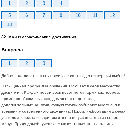
1
2
3
4
5
6
7
8
10
11
12
13
32. Мои географические достижения
Вопросы
1
2
3
Добро пожаловать на сайт otvetkz.com, ты сделал верный выбор!
Насыщенная программа обучения включает в себя множество
дисциплин. Каждый новый урок несёт поток терминов, теорем,
примеров. Уроки в классе, домашняя подготовка,
дополнительные занятия, факультативы забирают много сил и
времени у современного школьника. Порой, информация данная
учителем, сложно воспринимается и не усваивается за сорок
минут. Придя домой, ученик не может грамотно выполнить