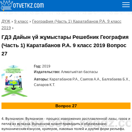
ДҮЖ
›
9 класс
›
География (Часть 1) Каратабанов Р.А. 9 класс
2019
›
ГДЗ Дайын үй жұмыстары Решебник География
(Часть 1) Каратабанов Р.А. 9 класс 2019 Вопрос
27
Год:
2019
Издательство:
Алматыкітап баспасы
Авторы:
Каратабанов Р.А., Саипов А.А., Балгабаева Б.Х.,
Сапаров К.Т.
Вопрос 27