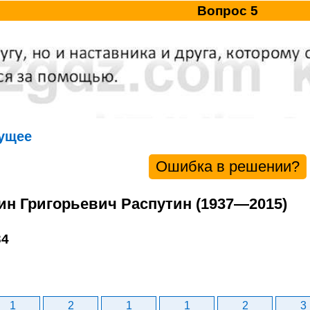
Вопрос 5
ущее
Ошибка в решении?
тин Григорьевич Распутин (1937—2015)
34
1
2
1
1
2
3