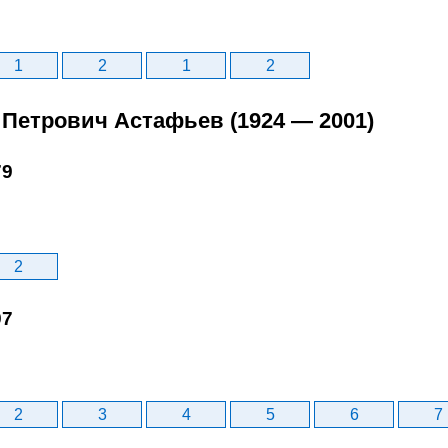
1
2
1
2
 Петрович Астафьев (1924 — 2001)
79
2
97
2
3
4
5
6
7