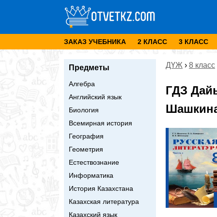
ЗАКАЗ УЧЕБНИКА
2 КЛАСС
3 КЛАСС
ДҮЖ
›
8 класс
Предметы
Алгебра
ГДЗ Дай
Английский язык
Шашкина 
Биология
Всемирная история
География
Геометрия
Естествознание
Информатика
История Казахстана
Казахская литература
Казахский язык