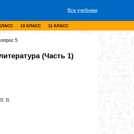
Все учебники
 КЛАСС
10 КЛАСС
11 КЛАСС
опрос 5
итература (Часть 1)
В. В.