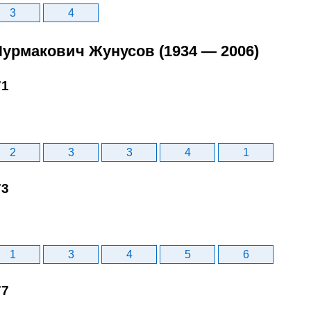
3
4
Нурмакович Жунусов (1934 — 2006)
71
2
3
3
4
1
73
1
3
4
5
6
77