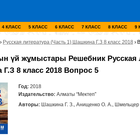
4 КЛАСС
5 КЛАСС
6 КЛАСС
7 КЛАСС
8 КЛАСС
9
›
Русская литература (Часть 1) Шашкина Г.З 8 класс 2018
›
В
ын үй жұмыстары Решебник Русская л
Г.З 8 класс 2018 Вопрос 5
Год:
2018
Издательство:
Алматы “Мектеп”
Авторы:
Шашкина Г. З., Анищенко О. А., Шмельцер 