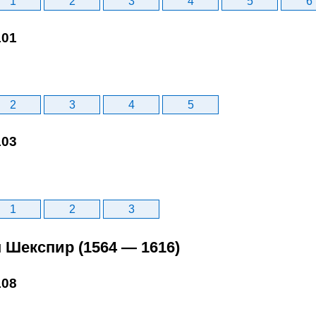
1
2
3
4
5
6
101
2
3
4
5
103
1
2
3
 Шекспир (1564 — 1616)
108