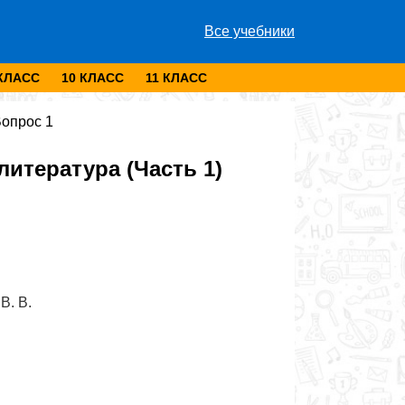
Все учебники
 КЛАСС
10 КЛАСС
11 КЛАСС
опрос 1
итература (Часть 1)
В. В.