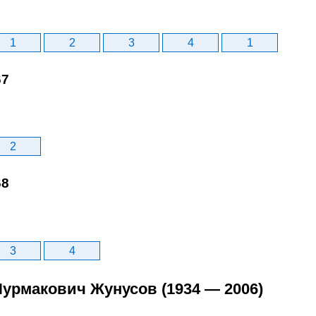
1
2
3
4
1
67
2
68
3
4
Нурмакович Жунусов (1934 — 2006)