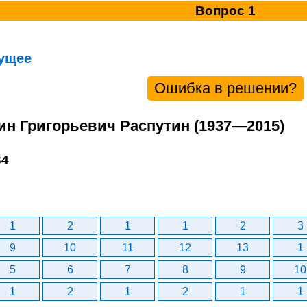
Вопрос 1
ущее
Ошибка в решении?
тин Григорьевич Распутин (1937—2015)
34
1
2
1
1
2
3
9
10
11
12
13
1
5
6
7
8
9
10
1
2
1
2
1
1