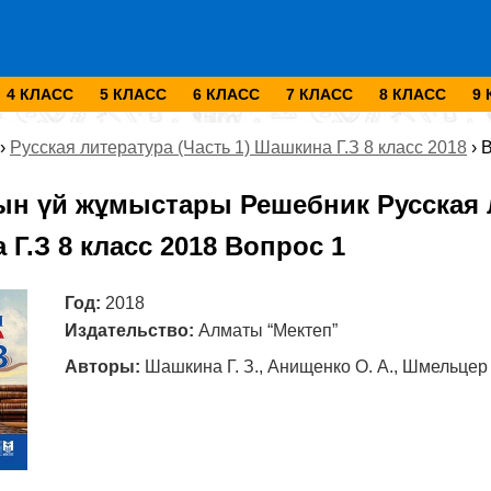
4 КЛАСС
5 КЛАСС
6 КЛАСС
7 КЛАСС
8 КЛАСС
9
›
Русская литература (Часть 1) Шашкина Г.З 8 класс 2018
›
В
ын үй жұмыстары Решебник Русская л
Г.З 8 класс 2018 Вопрос 1
Год:
2018
Издательство:
Алматы “Мектеп”
Авторы:
Шашкина Г. З., Анищенко О. А., Шмельцер 