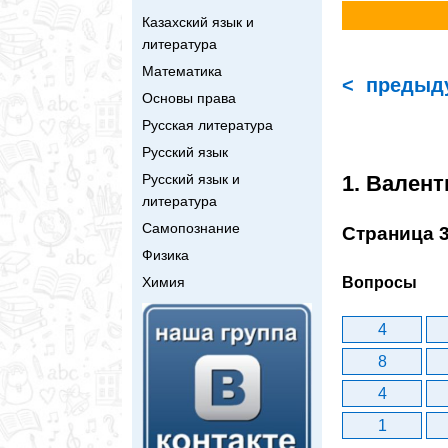
Казахский язык и
литература
Математика
< предыд
Основы права
Русская литература
Русский язык
1. Вален
Русский язык и
литература
Самопознание
Страница 
Физика
Вопросы
Химия
4
8
4
1