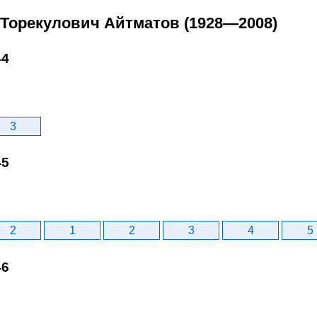
з Торекулович Айтматов (1928—2008)
44
3
45
2
1
2
3
4
5
46