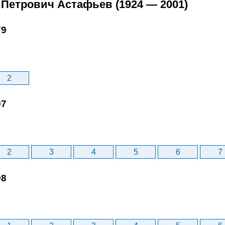
 Петрович Астафьев (1924 — 2001)
79
2
97
2
3
4
5
6
7
98