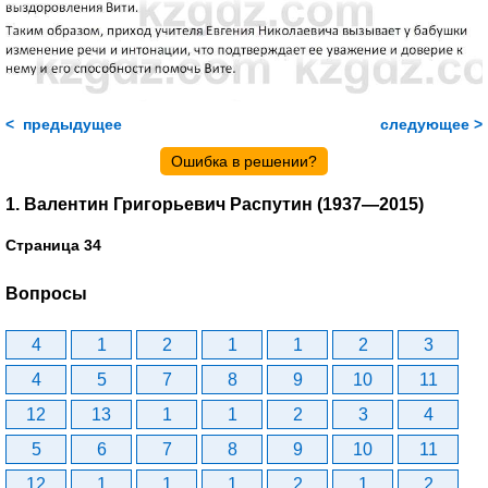
< предыдущее
следующее >
Ошибка в решении?
1. Валентин Григорьевич Распутин (1937—2015)
Страница 34
Вопросы
4
1
2
1
1
2
3
4
5
7
8
9
10
11
12
13
1
1
2
3
4
5
6
7
8
9
10
11
12
1
1
1
2
1
2