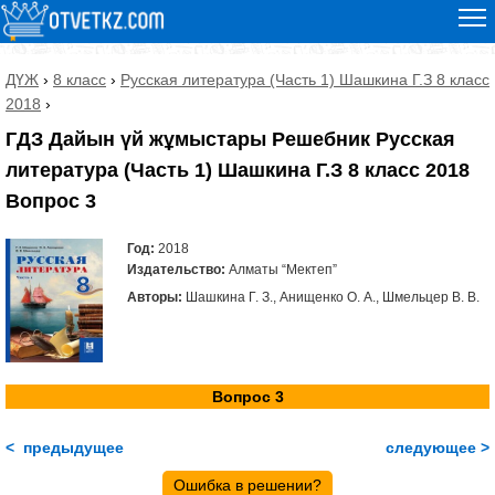
ДҮЖ
›
8 класс
›
Русская литература (Часть 1) Шашкина Г.З 8 класс
2018
›
ГДЗ Дайын үй жұмыстары Решебник Русская
литература (Часть 1) Шашкина Г.З 8 класс 2018
Вопрос 3
Год:
2018
Издательство:
Алматы “Мектеп”
Авторы:
Шашкина Г. З., Анищенко О. А., Шмельцер В. В.
Вопрос 3
< предыдущее
следующее >
Ошибка в решении?