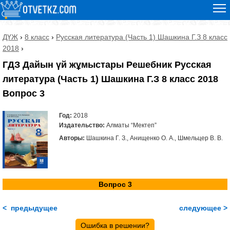
ДҮЖ
›
8 класс
›
Русская литература (Часть 1) Шашкина Г.З 8 класс
2018
›
ГДЗ Дайын үй жұмыстары Решебник Русская
литература (Часть 1) Шашкина Г.З 8 класс 2018
Вопрос 3
Год:
2018
Издательство:
Алматы “Мектеп”
Авторы:
Шашкина Г. З., Анищенко О. А., Шмельцер В. В.
Вопрос 3
< предыдущее
следующее >
Ошибка в решении?