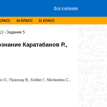
Все учебники
 КЛАСС
10 КЛАСС
11 КЛАСС
19
›
Задание 5
нание Каратабанов Р.,
 О., Прахнау В., Бойко Г., Матвеева С.,