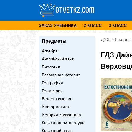
ЗАКАЗ УЧЕБНИКА
2 КЛАСС
3 КЛАСС
ДҮЖ
›
6 класс
Предметы
Алгебра
ГДЗ Дай
Английский язык
Верховце
Биология
Всемирная история
География
Геометрия
Естествознание
Информатика
История Казахстана
Казахская литература
Казахский язык