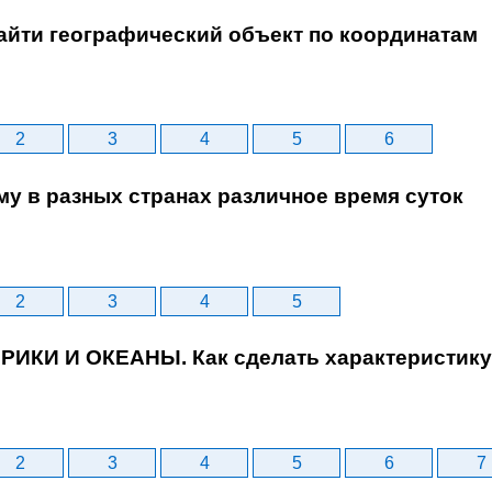
найти географический объект по координатам
2
3
4
5
6
му в разных странах различное время суток
2
3
4
5
ЕРИКИ И ОКЕАНЫ. Как сделать характеристику 
2
3
4
5
6
7