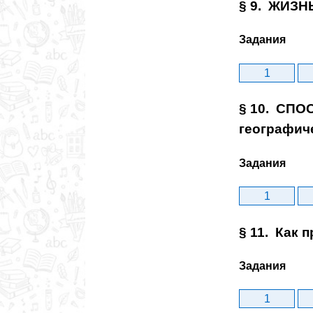
§ 9. ЖИЗН
Задания
1
§ 10. СП
географич
Задания
1
§ 11. Как 
Задания
1