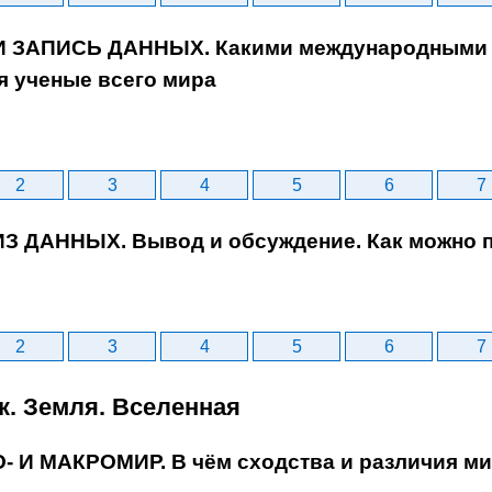
 И ЗАПИСЬ ДАННЫХ. Какими международными
я ученые всего мира
2
3
4
5
6
7
ИЗ ДАННЫХ. Вывод и обсуждение. Как можно п
2
3
4
5
6
7
к. Земля. Вселенная
О- И МАКРОМИР. В чём сходства и различия ми