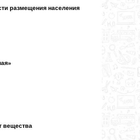
сти размещения населения
ная»
т вещества