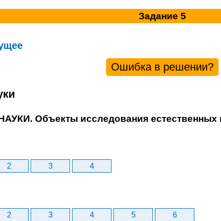
Задание 5
ущее
Ошибка в решении?
уки
 НАУКИ. Объекты исследования естественных 
2
3
4
2
3
4
5
6