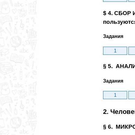
$ 4. СБОР
пользуютс
Задания
1
§ 5. АНАЛ
Задания
1
2. Челове
§ 6. МИКР