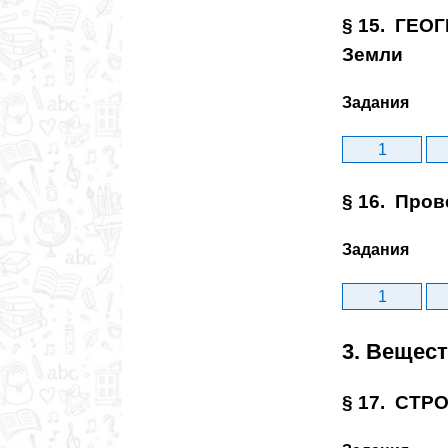
§ 15. ГЕО
Земли
Задания
1
§ 16. Пров
Задания
1
3. Вещес
§ 17. СТР