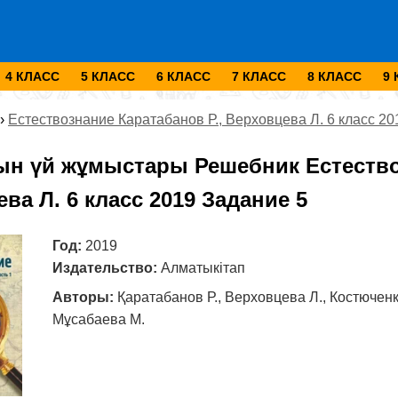
4 КЛАСС
5 КЛАСС
6 КЛАСС
7 КЛАСС
8 КЛАСС
9
›
Естествознание Каратабанов Р., Верховцева Л. 6 класс 20
ын үй жұмыстары Решебник Естествоз
ва Л. 6 класс 2019 Задание 5
Год:
2019
Издательство:
Алматыкітап
Авторы:
Қаратабанов Р., Верховцева Л., Костюченко
Мұсабаева М.