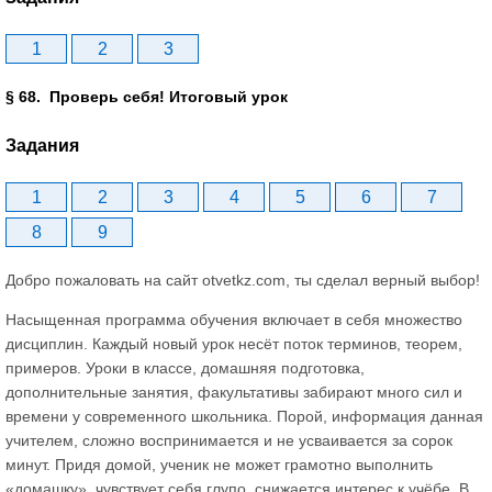
1
2
3
§ 68. Проверь себя! Итоговый урок
Задания
1
2
3
4
5
6
7
8
9
Добро пожаловать на сайт otvetkz.com, ты сделал верный выбор!
Насыщенная программа обучения включает в себя множество
дисциплин. Каждый новый урок несёт поток терминов, теорем,
примеров. Уроки в классе, домашняя подготовка,
дополнительные занятия, факультативы забирают много сил и
времени у современного школьника. Порой, информация данная
учителем, сложно воспринимается и не усваивается за сорок
минут. Придя домой, ученик не может грамотно выполнить
«домашку», чувствует себя глупо, снижается интерес к учёбе. В