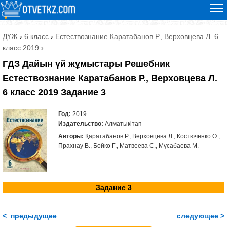
ДҮЖ
›
6 класс
›
Естествознание Каратабанов Р., Верховцева Л. 6
класс 2019
›
ГДЗ Дайын үй жұмыстары Решебник
Естествознание Каратабанов Р., Верховцева Л.
6 класс 2019 Задание 3
Год:
2019
Издательство:
Алматыкітап
Авторы:
Қаратабанов Р., Верховцева Л., Костюченко О.,
Прахнау В., Бойко Г., Матвеева С., Мұсабаева М.
Задание 3
< предыдущее
следующее >