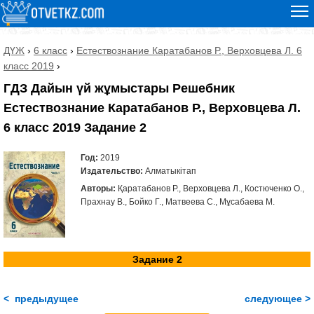
ДҮЖ
›
6 класс
›
Естествознание Каратабанов Р., Верховцева Л. 6
класс 2019
›
ГДЗ Дайын үй жұмыстары Решебник
Естествознание Каратабанов Р., Верховцева Л.
6 класс 2019 Задание 2
Год:
2019
Издательство:
Алматыкітап
Авторы:
Қаратабанов Р., Верховцева Л., Костюченко О.,
Прахнау В., Бойко Г., Матвеева С., Мұсабаева М.
Задание 2
< предыдущее
следующее >