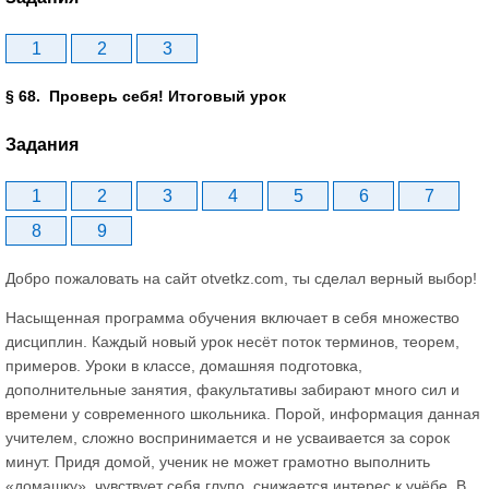
1
2
3
§ 68. Проверь себя! Итоговый урок
Задания
1
2
3
4
5
6
7
8
9
Добро пожаловать на сайт otvetkz.com, ты сделал верный выбор!
Насыщенная программа обучения включает в себя множество
дисциплин. Каждый новый урок несёт поток терминов, теорем,
примеров. Уроки в классе, домашняя подготовка,
дополнительные занятия, факультативы забирают много сил и
времени у современного школьника. Порой, информация данная
учителем, сложно воспринимается и не усваивается за сорок
минут. Придя домой, ученик не может грамотно выполнить
«домашку», чувствует себя глупо, снижается интерес к учёбе. В