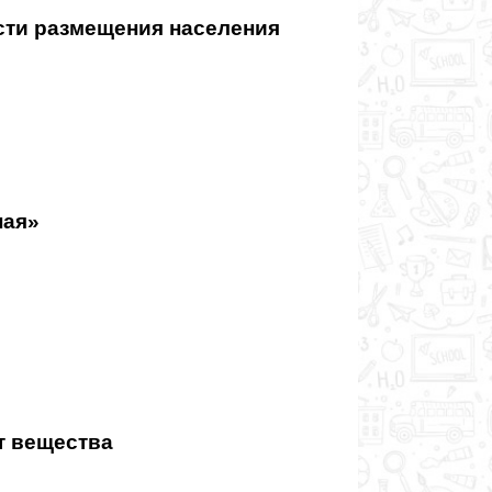
сти размещения населения
ная»
т вещества