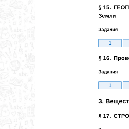
§ 15. ГЕО
Земли
Задания
1
§ 16. Пров
Задания
1
3. Вещес
§ 17. СТР