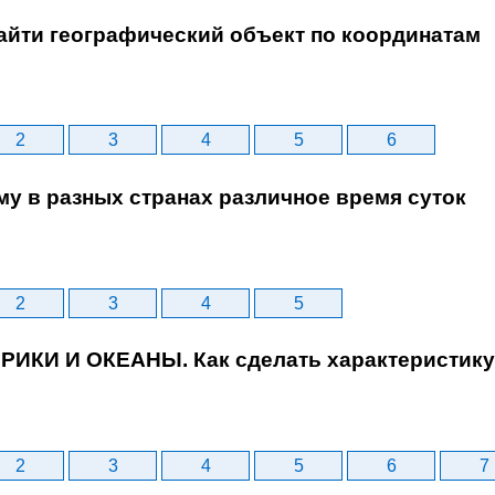
найти географический объект по координатам
2
3
4
5
6
му в разных странах различное время суток
2
3
4
5
ЕРИКИ И ОКЕАНЫ. Как сделать характеристику 
2
3
4
5
6
7