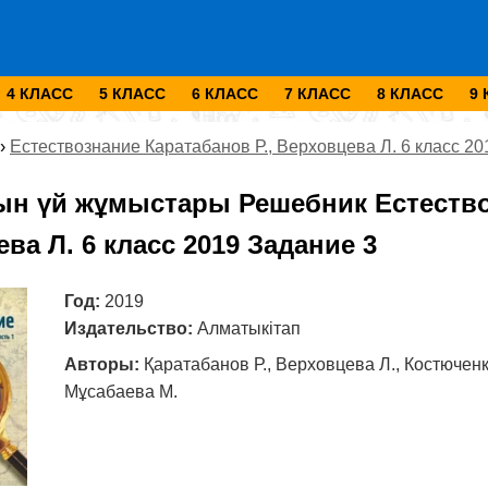
4 КЛАСС
5 КЛАСС
6 КЛАСС
7 КЛАСС
8 КЛАСС
9
›
Естествознание Каратабанов Р., Верховцева Л. 6 класс 20
ын үй жұмыстары Решебник Естествоз
ва Л. 6 класс 2019 Задание 3
Год:
2019
Издательство:
Алматыкітап
Авторы:
Қаратабанов Р., Верховцева Л., Костюченко
Мұсабаева М.