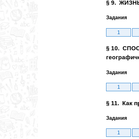
§ 9. ЖИЗН
Задания
1
§ 10. СП
географич
Задания
1
§ 11. Как 
Задания
1