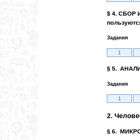
$ 4. СБОР
пользуютс
Задания
1
§ 5. АНАЛ
Задания
1
2. Челове
§ 6. МИКР