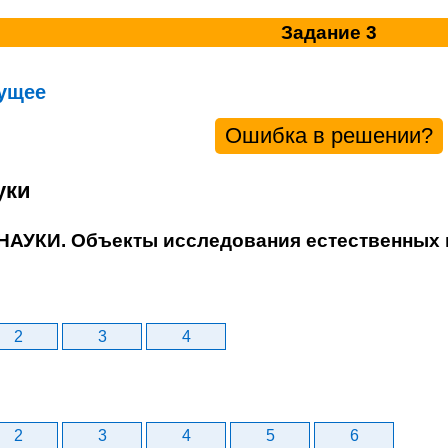
Задание 3
ущее
Ошибка в решении?
уки
 НАУКИ. Объекты исследования естественных 
2
3
4
2
3
4
5
6