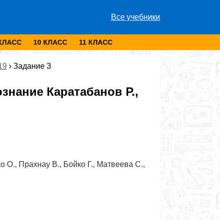
Все учебники
 КЛАСС
10 КЛАСС
11 КЛАСС
19
›
Задание 3
нание Каратабанов Р.,
 О., Прахнау В., Бойко Г., Матвеева С.,