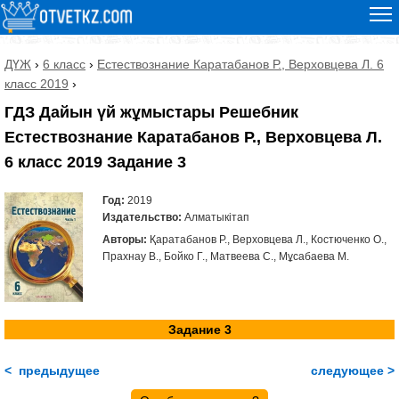
ДҮЖ
›
6 класс
›
Естествознание Каратабанов Р., Верховцева Л. 6
класс 2019
›
ГДЗ Дайын үй жұмыстары Решебник
Естествознание Каратабанов Р., Верховцева Л.
6 класс 2019 Задание 3
Год:
2019
Издательство:
Алматыкітап
Авторы:
Қаратабанов Р., Верховцева Л., Костюченко О.,
Прахнау В., Бойко Г., Матвеева С., Мұсабаева М.
Задание 3
< предыдущее
следующее >