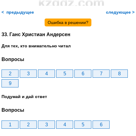
< предыдущее
следующее >
Ошибка в решении?
33. Ганс Христиан Андерсен
Для тех, кто внимательно читал
Вопросы
2
3
4
5
6
7
8
9
Подумай и дай ответ
Вопросы
1
2
3
4
5
6