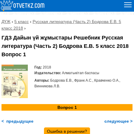
ДҮЖ
›
5 класс
›
Русская литература (Часть 2) Бодрова Е.В. 5
класс 2018
›
ГДЗ Дайын үй жұмыстары Решебник Русская
литература (Часть 2) Бодрова Е.В. 5 класс 2018
Вопрос 1
Год:
2018
Издательство:
Алматыкітап баспасы
Авторы:
Бодрова Е.В., Франк А.С., Кравченко О.А.,
Винникова Л.В.
Вопрос 1
< предыдущее
следующее >
Ошибка в решении?