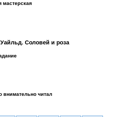
я мастерская
 Уайльд. Соловей и роза
адание
то внимательно читал