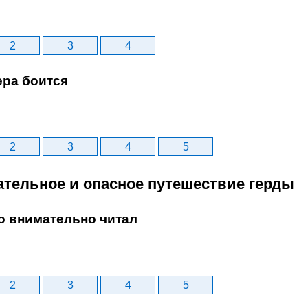
2
3
4
ера боится
2
3
4
5
кательное и опасное путешествие герды
то внимательно читал
2
3
4
5