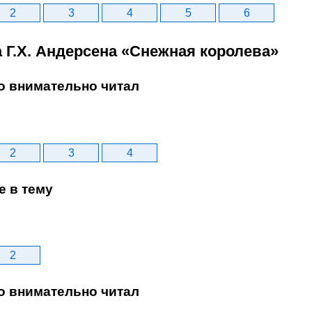
2
3
4
5
6
а Г.Х. Андерсена «Снежная королева»
то внимательно читал
2
3
4
е в тему
2
то внимательно читал