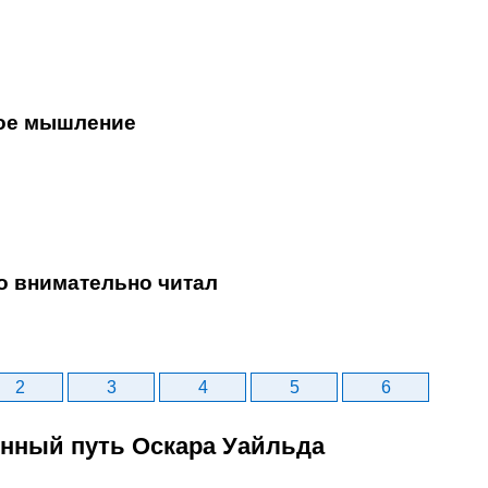
ое мышление
то внимательно читал
2
3
4
5
6
енный путь Оскара Уайльда