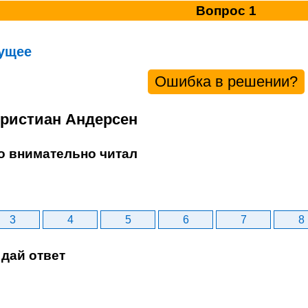
Вопрос 1
ущее
Ошибка в решении?
Христиан Андерсен
то внимательно читал
3
4
5
6
7
8
дай ответ