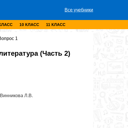
Все учебники
 КЛАСС
10 КЛАСС
11 КЛАСС
Вопрос 1
итература (Часть 2)
 Винникова Л.В.