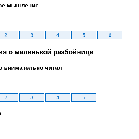
ое мышление
2
3
4
5
6
рия о маленькой разбойнице
то внимательно читал
2
3
4
5
а