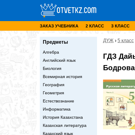
ЗАКАЗ УЧЕБНИКА
2 КЛАСС
3 КЛАСС
ДҮЖ
›
5 класс
Предметы
Алгебра
ГДЗ Дай
Английский язык
Бодрова 
Биология
Всемирная история
География
Геометрия
Естествознание
Информатика
История Казахстана
Казахская литература
Казахский язык