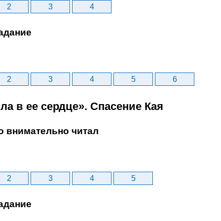
2
3
4
адание
2
3
4
5
6
ила в ее сердце». Спасение Кая
то внимательно читал
2
3
4
5
адание