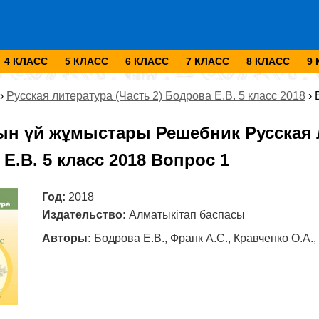
4 КЛАСС
5 КЛАСС
6 КЛАСС
7 КЛАСС
8 КЛАСС
9
›
Русская литература (Часть 2) Бодрова Е.В. 5 класс 2018
›
ын үй жұмыстары Решебник Русская л
Е.В. 5 класс 2018 Вопрос 1
Год:
2018
Издательство:
Алматыкітап баспасы
Авторы:
Бодрова Е.В., Франк А.С., Кравченко О.А.,