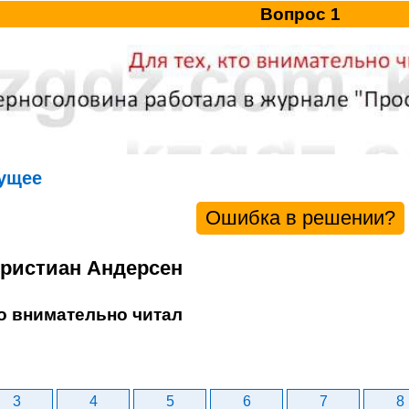
Вопрос 1
ущее
Ошибка в решении?
Христиан Андерсен
то внимательно читал
3
4
5
6
7
8