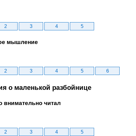
2
3
4
5
ое мышление
2
3
4
5
6
рия о маленькой разбойнице
то внимательно читал
2
3
4
5