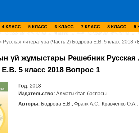
4 КЛАСС
5 КЛАСС
6 КЛАСС
7 КЛАСС
8 КЛАСС
9
›
Русская литература (Часть 2) Бодрова Е.В. 5 класс 2018
›
ын үй жұмыстары Решебник Русская л
Е.В. 5 класс 2018 Вопрос 1
Год:
2018
Издательство:
Алматыкітап баспасы
Авторы:
Бодрова Е.В., Франк А.С., Кравченко О.А.,