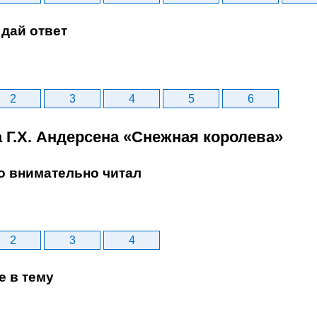
дай ответ
2
3
4
5
6
а Г.Х. Андерсена «Снежная королева»
то внимательно читал
2
3
4
е в тему