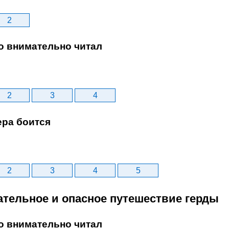
2
то внимательно читал
2
3
4
ера боится
2
3
4
5
кательное и опасное путешествие герды
то внимательно читал