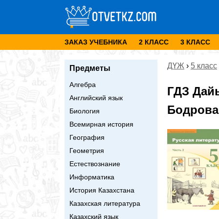
ЗАКАЗ УЧЕБНИКА
2 КЛАСС
3 КЛАСС
ДҮЖ
›
5 класс
Предметы
Алгебра
ГДЗ Дай
Английский язык
Бодрова 
Биология
Всемирная история
География
Геометрия
Естествознание
Информатика
История Казахстана
Казахская литература
Казахский язык