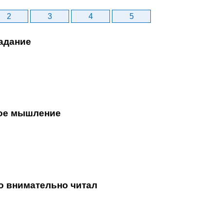
2
3
4
5
адание
ое мышление
то внимательно читал