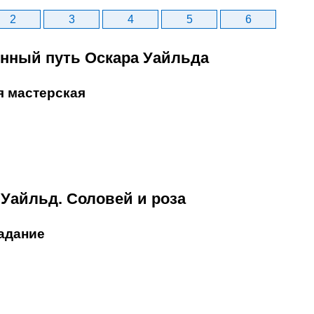
2
3
4
5
6
енный путь Оскара Уайльда
я мастерская
 Уайльд. Соловей и роза
адание