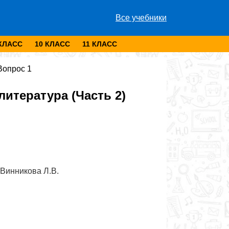
Все учебники
 КЛАСС
10 КЛАСС
11 КЛАСС
Вопрос 1
итература (Часть 2)
 Винникова Л.В.