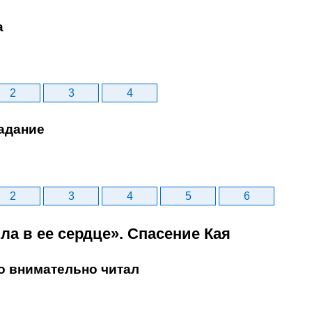
а
2
3
4
адание
2
3
4
5
6
ила в ее сердце». Спасение Кая
то внимательно читал