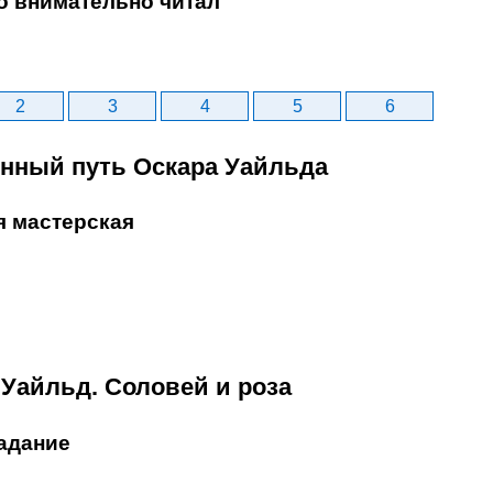
то внимательно читал
2
3
4
5
6
енный путь Оскара Уайльда
я мастерская
 Уайльд. Соловей и роза
адание