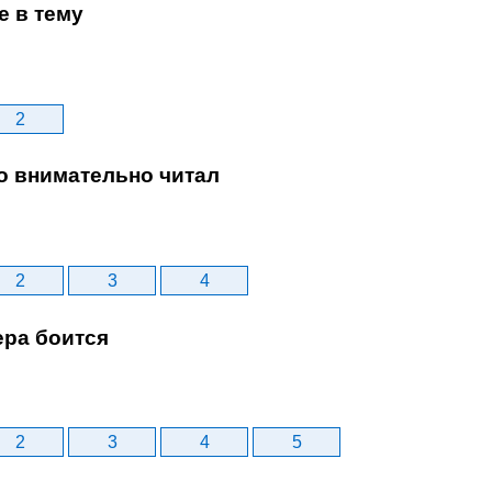
е в тему
2
то внимательно читал
2
3
4
ера боится
2
3
4
5