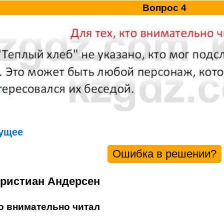
Вопрос 4
ущее
Ошибка в решении?
Христиан Андерсен
то внимательно читал