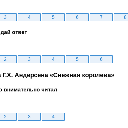
3
4
5
6
7
8
дай ответ
2
3
4
5
6
а Г.Х. Андерсена «Снежная королева»
то внимательно читал
2
3
4