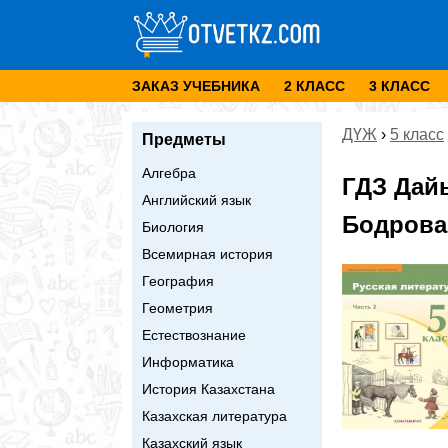
ЗАКАЗ УЧЕБНИКА
2 КЛАСС
3 КЛАСС
ДҮЖ
›
5 класс
Предметы
Алгебра
ГДЗ Дай
Английский язык
Бодрова 
Биология
Всемирная история
География
Геометрия
Естествознание
Информатика
История Казахстана
Казахская литература
Казахский язык