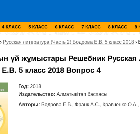
4 КЛАСС
5 КЛАСС
6 КЛАСС
7 КЛАСС
8 КЛАСС
9
›
Русская литература (Часть 2) Бодрова Е.В. 5 класс 2018
›
ын үй жұмыстары Решебник Русская л
Е.В. 5 класс 2018 Вопрос 4
Год:
2018
Издательство:
Алматыкітап баспасы
Авторы:
Бодрова Е.В., Франк А.С., Кравченко О.А.,