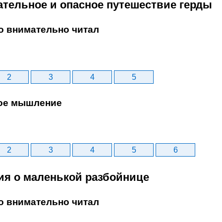
кательное и опасное путешествие герды
то внимательно читал
2
3
4
5
ое мышление
2
3
4
5
6
рия о маленькой разбойнице
то внимательно читал