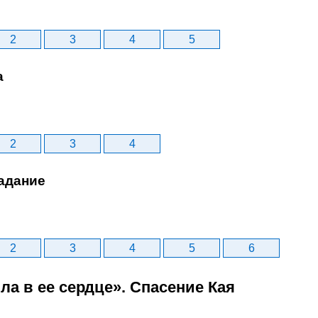
2
3
4
5
а
2
3
4
адание
2
3
4
5
6
ила в ее сердце». Спасение Кая