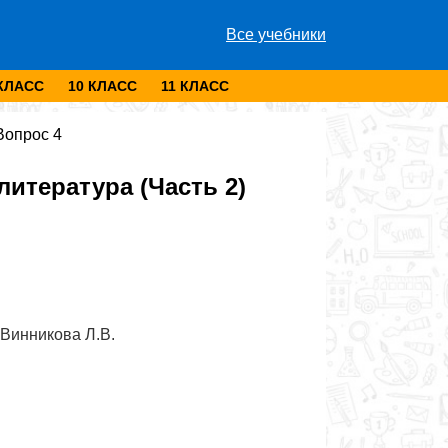
Все учебники
 КЛАСС
10 КЛАСС
11 КЛАСС
Вопрос 4
итература (Часть 2)
 Винникова Л.В.