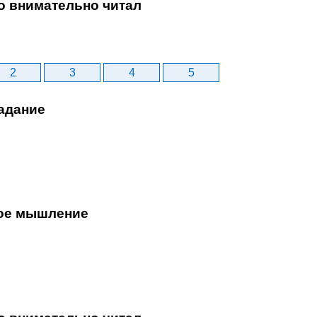
то внимательно читал
2
3
4
5
адание
ое мышление