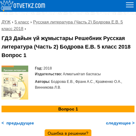
ДҮЖ
›
5 класс
›
Русская литература (Часть 2) Бодрова Е.В. 5
класс 2018
›
ГДЗ Дайын үй жұмыстары Решебник Русская
литература (Часть 2) Бодрова Е.В. 5 класс 2018
Вопрос 1
Год:
2018
Издательство:
Алматыкітап баспасы
Авторы:
Бодрова Е.В., Франк А.С., Кравченко О.А.,
Винникова Л.В.
Вопрос 1
< предыдущее
следующее >
Ошибка в решении?