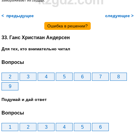
< предыдущее
следующее >
Ошибка в решении?
33. Ганс Христиан Андерсен
Для тех, кто внимательно читал
Вопросы
2
3
4
5
6
7
8
9
Подумай и дай ответ
Вопросы
1
2
3
4
5
6