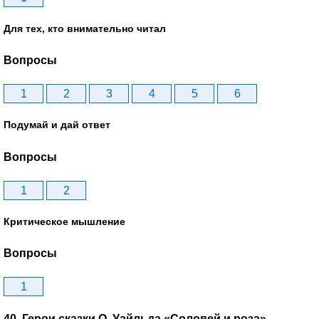
Для тех, кто внимательно читал
Вопросы
1
2
3
4
5
6
Подумай и дай ответ
Вопросы
1
2
Критическое мышление
Вопросы
1
40. Герои сказки О. Уайльда «Соловей и роза»