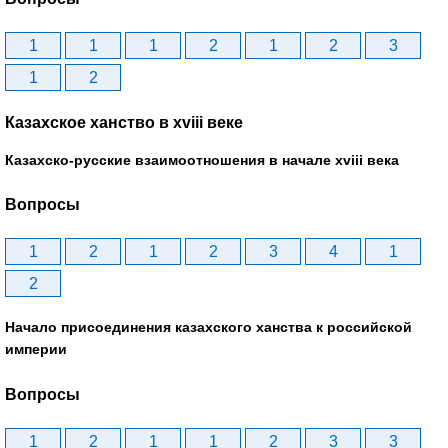
1
1
1
2
1
2
3
1
2
Казахское ханство в хviii веке
Казахско-русские взаимоотношения в начале xviii века
Вопросы
1
2
1
2
3
4
1
2
Начало присоединения казахского ханства к российской
империи
Вопросы
1
2
1
1
2
3
3