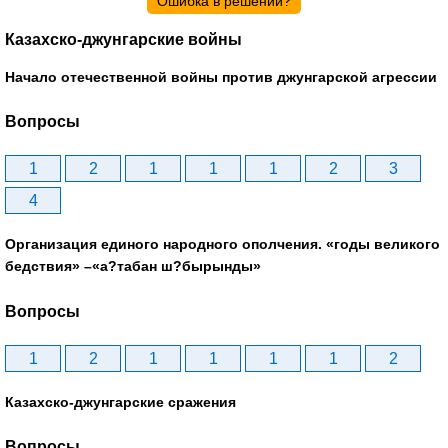
Ошибка в решении?
Казахско-джунгарские войны
Начало отечественной войны против джунгарской агрессии
Вопросы
1
2
1
1
1
2
3
4
Организация единого народного ополчения. «годы великого
бедствия» –«а?табан ш?бырынды»
Вопросы
1
2
1
1
1
1
2
Казахско-джунгарские сражения
Вопросы