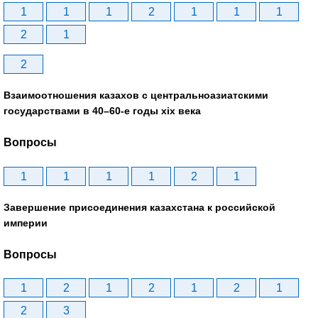
1
1
1
2
1
1
1
2
1
2
Взаимоотношения казахов с центральноазиатскими
государствами в 40–60-е годы xix века
Вопросы
1
1
1
1
2
1
Завершение присоединения казахстана к российской
империи
Вопросы
1
2
1
2
1
2
1
2
3