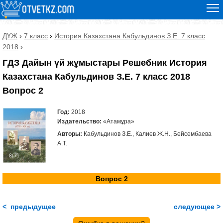
ДҮЖ
›
7 класс
›
История Казахстана Кабульдинов З.Е. 7 класс
2018
›
ГДЗ Дайын үй жұмыстары Решебник История
Казахстана Кабульдинов З.Е. 7 класс 2018
Вопрос 2
Год:
2018
Издательство:
«Атамұра»
Авторы:
Кабульдинов З.Е., Калиев Ж.Н., Бейсембаева
А.Т.
Вопрос 2
< предыдущее
следующее >