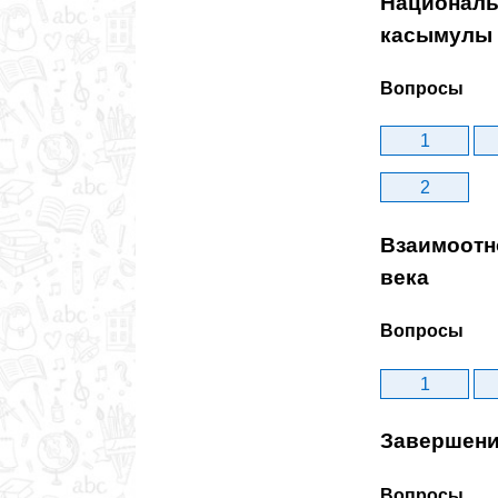
Националь
касымулы
Вопросы
1
2
Взаимоотно
века
Вопросы
1
Завершени
Вопросы