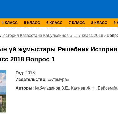
4 КЛАСС
5 КЛАСС
6 КЛАСС
7 КЛАСС
8 КЛАСС
9
›
История Казахстана Кабульдинов З.Е. 7 класс 2018
›
Вопро
ын үй жұмыстары Решебник История 
ласс 2018 Вопрос 1
Год:
2018
Издательство:
«Атамұра»
Авторы:
Кабульдинов З.Е., Калиев Ж.Н., Бейсемба