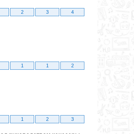
2
3
4
1
1
2
1
2
3