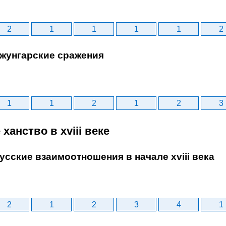
2
1
1
1
1
2
джунгарские сражения
1
1
2
1
2
3
 ханство в хviii веке
усские взаимоотношения в начале xviii века
2
1
2
3
4
1