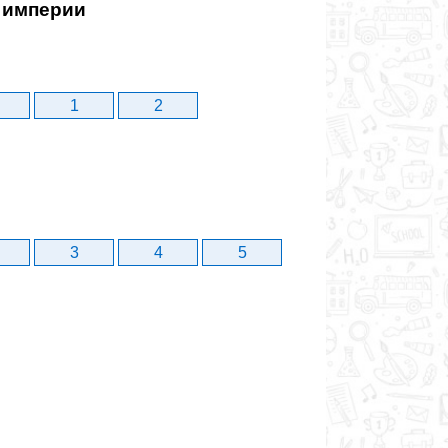
й империи
1
2
3
4
5