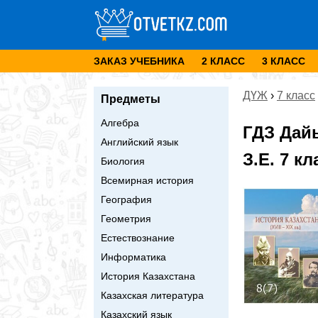
ЗАКАЗ УЧЕБНИКА
2 КЛАСС
3 КЛАСС
ДҮЖ
›
7 класс
Предметы
Алгебра
ГДЗ Дай
Английский язык
З.Е. 7 к
Биология
Всемирная история
География
Геометрия
Естествознание
Информатика
История Казахстана
Казахская литература
Казахский язык