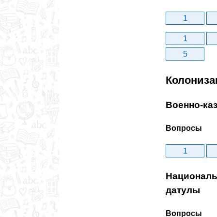
1
1
5
Колониза
Военно-каз
Вопросы
1
Националь
датулы
Вопросы