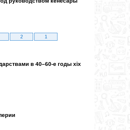
Под руководством кенесары
2
1
арствами в 40–60-е годы xix
перии