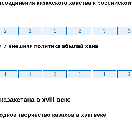
исоединения казахского ханства к российско
2
1
1
2
3
3
я и внешняя политика абылай хана
1
1
2
1
1
2
казахстана в xviii веке
одное творчество казахов в xviii веке