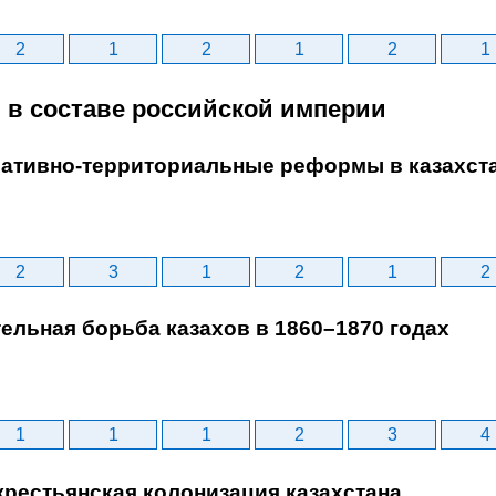
2
1
2
1
2
1
н в составе российской империи
ативно-территориальные реформы в казахстан
2
3
1
2
1
2
ельная борьба казахов в 1860–1870 годах
1
1
1
2
3
4
крестьянская колонизация казахстана