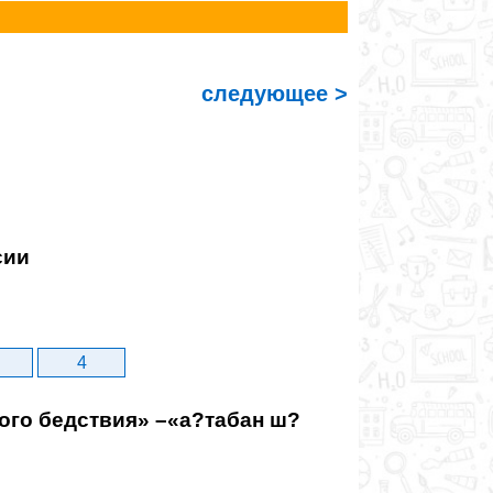
следующее >
сии
4
ого бедствия» –«а?табан ш?