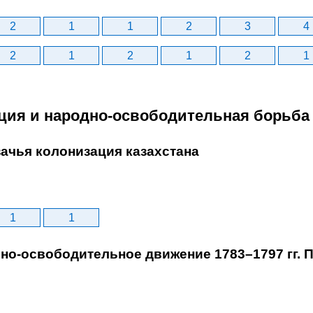
2
1
1
2
3
4
2
1
2
1
2
1
ция и народно-освободительная борьба
ачья колонизация казахстана
1
1
но-освободительное движение 1783–1797 гг.