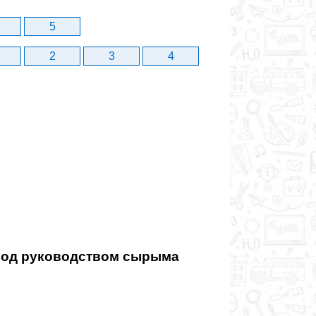
5
2
3
4
 Под руководством сырыма