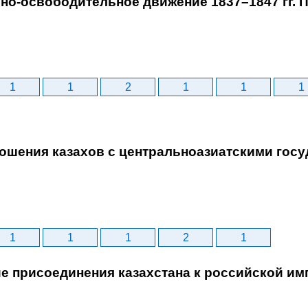
но-освободительное движение 1837–1847 гг. 
1
1
2
1
1
1
шения казахов с центральноазиатскими госуд
1
1
1
2
1
е присоединения казахстана к российской им