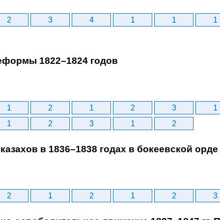
2
3
4
1
1
1
еформы 1822–1824 годов
1
2
1
2
3
1
1
2
3
1
2
казахов в 1836–1838 годах в бокеевской орде
2
1
2
1
2
3