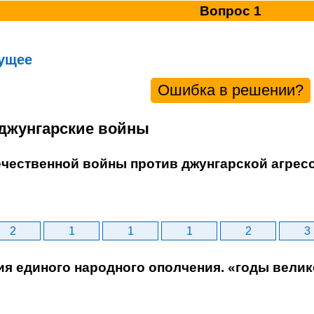
Вопрос 1
ущее
Ошибка в решении?
-джунгарские войны
ечественной войны против джунгарской агрес
2
1
1
1
2
3
ия единого народного ополчения. «годы велик