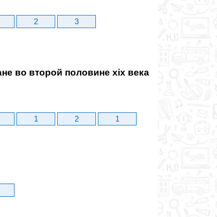
2
3
е во второй половине xix века
1
2
1