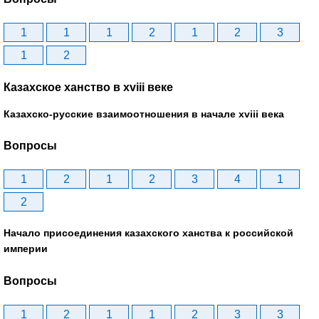
1
1
1
2
1
2
3
1
2
Казахское ханство в хviii веке
Казахско-русские взаимоотношения в начале xviii века
Вопросы
1
2
1
2
3
4
1
2
Начало присоединения казахского ханства к российской
империи
Вопросы
1
2
1
1
2
3
3