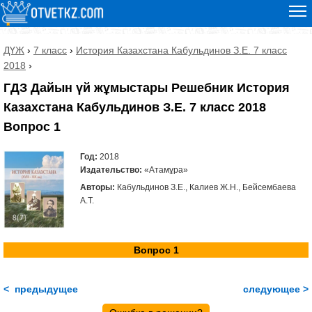
ДҮЖ
›
7 класс
›
История Казахстана Кабульдинов З.Е. 7 класс
2018
›
ГДЗ Дайын үй жұмыстары Решебник История
Казахстана Кабульдинов З.Е. 7 класс 2018
Вопрос 1
Год:
2018
Издательство:
«Атамұра»
Авторы:
Кабульдинов З.Е., Калиев Ж.Н., Бейсембаева
А.Т.
Вопрос 1
< предыдущее
следующее >