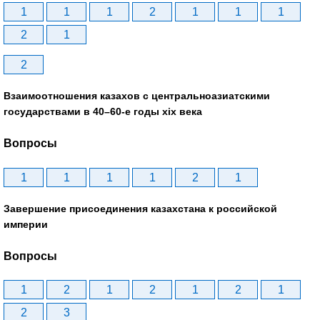
1
1
1
2
1
1
1
2
1
2
Взаимоотношения казахов с центральноазиатскими
государствами в 40–60-е годы xix века
Вопросы
1
1
1
1
2
1
Завершение присоединения казахстана к российской
империи
Вопросы
1
2
1
2
1
2
1
2
3