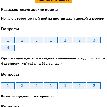
Ошибка в решении?
Казахско-джунгарские войны
Начало отечественной войны против джунгарской агрессии
Вопросы
1
2
1
1
1
2
3
4
Организация единого народного ополчения. «годы великого
бедствия» –«а?табан ш?бырынды»
Вопросы
1
2
1
1
1
1
2
Казахско-джунгарские сражения
Вопросы