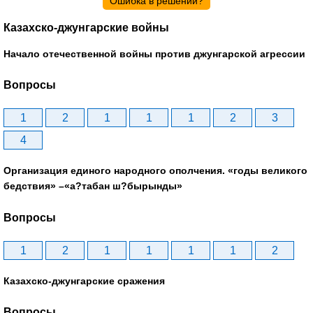
Ошибка в решении?
Казахско-джунгарские войны
Начало отечественной войны против джунгарской агрессии
Вопросы
1
2
1
1
1
2
3
4
Организация единого народного ополчения. «годы великого
бедствия» –«а?табан ш?бырынды»
Вопросы
1
2
1
1
1
1
2
Казахско-джунгарские сражения
Вопросы