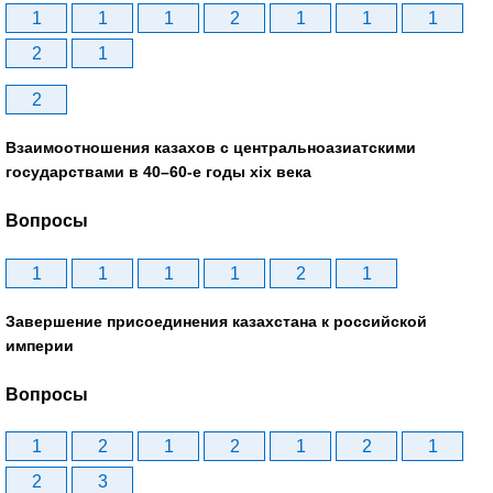
1
1
1
2
1
1
1
2
1
2
Взаимоотношения казахов с центральноазиатскими
государствами в 40–60-е годы xix века
Вопросы
1
1
1
1
2
1
Завершение присоединения казахстана к российской
империи
Вопросы
1
2
1
2
1
2
1
2
3