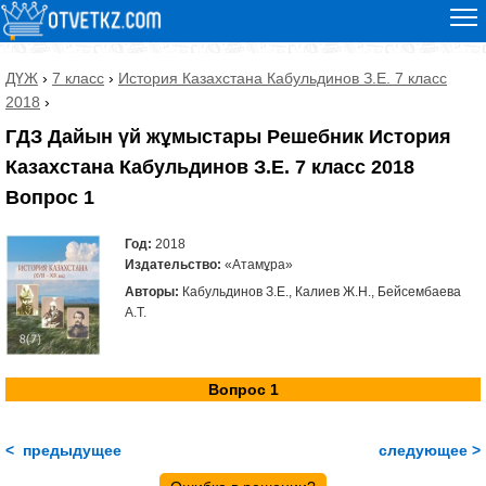
ДҮЖ
›
7 класс
›
История Казахстана Кабульдинов З.Е. 7 класс
2018
›
ГДЗ Дайын үй жұмыстары Решебник История
Казахстана Кабульдинов З.Е. 7 класс 2018
Вопрос 1
Год:
2018
Издательство:
«Атамұра»
Авторы:
Кабульдинов З.Е., Калиев Ж.Н., Бейсембаева
А.Т.
Вопрос 1
< предыдущее
следующее >