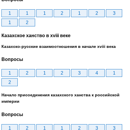
1
1
1
2
1
2
3
1
2
Казахское ханство в хviii веке
Казахско-русские взаимоотношения в начале xviii века
Вопросы
1
2
1
2
3
4
1
2
Начало присоединения казахского ханства к российской
империи
Вопросы
1
2
1
1
2
3
3