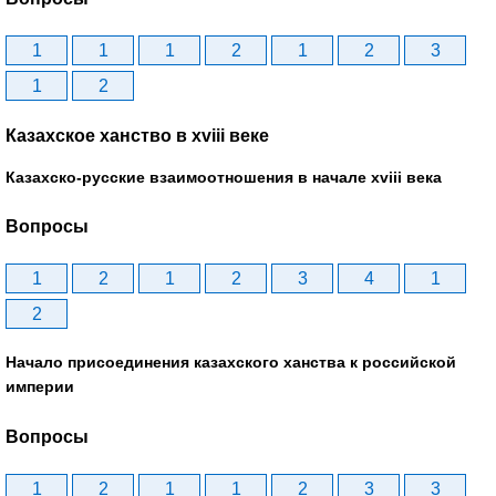
1
1
1
2
1
2
3
1
2
Казахское ханство в хviii веке
Казахско-русские взаимоотношения в начале xviii века
Вопросы
1
2
1
2
3
4
1
2
Начало присоединения казахского ханства к российской
империи
Вопросы
1
2
1
1
2
3
3