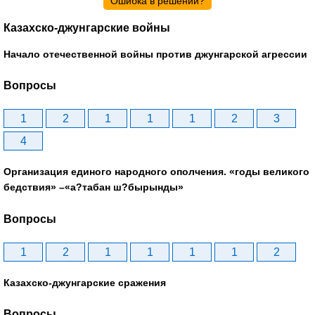
Ошибка в решении?
Казахско-джунгарские войны
Начало отечественной войны против джунгарской агрессии
Вопросы
1
2
1
1
1
2
3
4
Организация единого народного ополчения. «годы великого
бедствия» –«а?табан ш?бырынды»
Вопросы
1
2
1
1
1
1
2
Казахско-джунгарские сражения
Вопросы