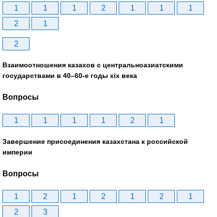
1
1
1
2
1
1
1
2
1
2
Взаимоотношения казахов с центральноазиатскими
государствами в 40–60-е годы xix века
Вопросы
1
1
1
1
2
1
Завершение присоединения казахстана к российской
империи
Вопросы
1
2
1
2
1
2
1
2
3