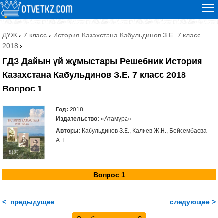
ДҮЖ
›
7 класс
›
История Казахстана Кабульдинов З.Е. 7 класс
2018
›
ГДЗ Дайын үй жұмыстары Решебник История
Казахстана Кабульдинов З.Е. 7 класс 2018
Вопрос 1
Год:
2018
Издательство:
«Атамұра»
Авторы:
Кабульдинов З.Е., Калиев Ж.Н., Бейсембаева
А.Т.
Вопрос 1
< предыдущее
следующее >