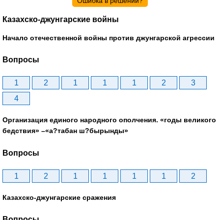
Ошибка в решении?
Казахско-джунгарские войны
Начало отечественной войны против джунгарской агрессии
Вопросы
1
2
1
1
1
2
3
4
Организация единого народного ополчения. «годы великого
бедствия» –«а?табан ш?бырынды»
Вопросы
1
2
1
1
1
1
2
Казахско-джунгарские сражения
Вопросы