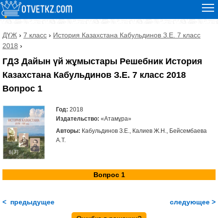
ДҮЖ
›
7 класс
›
История Казахстана Кабульдинов З.Е. 7 класс
2018
›
ГДЗ Дайын үй жұмыстары Решебник История
Казахстана Кабульдинов З.Е. 7 класс 2018
Вопрос 1
Год:
2018
Издательство:
«Атамұра»
Авторы:
Кабульдинов З.Е., Калиев Ж.Н., Бейсембаева
А.Т.
Вопрос 1
< предыдущее
следующее >