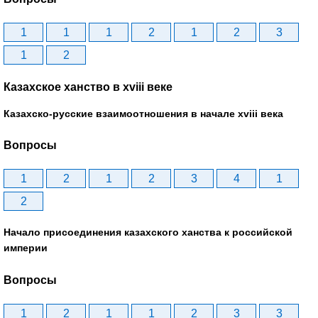
1
1
1
2
1
2
3
1
2
Казахское ханство в хviii веке
Казахско-русские взаимоотношения в начале xviii века
Вопросы
1
2
1
2
3
4
1
2
Начало присоединения казахского ханства к российской
империи
Вопросы
1
2
1
1
2
3
3