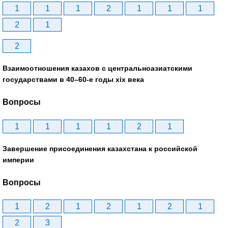
1
1
1
2
1
1
1
2
1
2
Взаимоотношения казахов с центральноазиатскими
государствами в 40–60-е годы xix века
Вопросы
1
1
1
1
2
1
Завершение присоединения казахстана к российской
империи
Вопросы
1
2
1
2
1
2
1
2
3