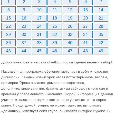
1
2
3
4
5
6
7
8
9
10
11
12
13
14
15
16
17
18
19
20
21
22
23
24
25
26
27
28
29
30
31
32
33
34
35
36
37
38
39
40
41
42
43
44
45
46
47
48
49
Добро пожаловать на сайт otvetkz.com, ты сделал верный выбор!
Насыщенная программа обучения включает в себя множество
дисциплин. Каждый новый урок несёт поток терминов, теорем,
примеров. Уроки в классе, домашняя подготовка,
дополнительные занятия, факультативы забирают много сил и
времени у современного школьника. Порой, информация данная
учителем, сложно воспринимается и не усваивается за сорок
минут. Придя домой, ученик не может грамотно выполнить
«домашку», чувствует себя глупо, снижается интерес к учёбе. В