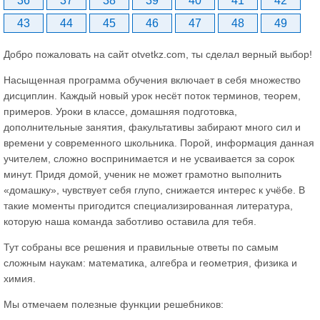
36
37
38
39
40
41
42
43
44
45
46
47
48
49
Добро пожаловать на сайт otvetkz.com, ты сделал верный выбор!
Насыщенная программа обучения включает в себя множество
дисциплин. Каждый новый урок несёт поток терминов, теорем,
примеров. Уроки в классе, домашняя подготовка,
дополнительные занятия, факультативы забирают много сил и
времени у современного школьника. Порой, информация данная
учителем, сложно воспринимается и не усваивается за сорок
минут. Придя домой, ученик не может грамотно выполнить
«домашку», чувствует себя глупо, снижается интерес к учёбе. В
такие моменты пригодится специализированная литература,
которую наша команда заботливо оставила для тебя.
Тут собраны все решения и правильные ответы по самым
сложным наукам: математика, алгебра и геометрия, физика и
химия.
Мы отмечаем полезные функции решебников: