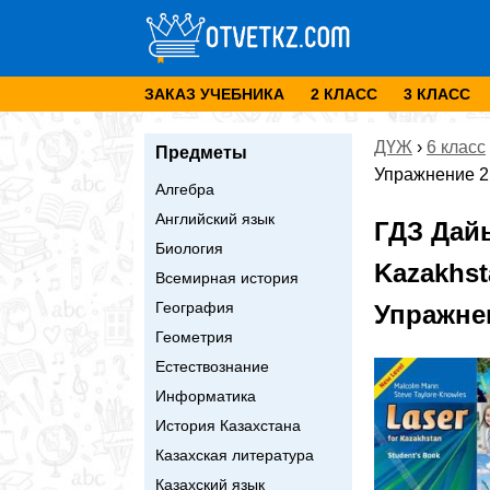
ЗАКАЗ УЧЕБНИКА
2 КЛАСС
3 КЛАСС
ДҮЖ
›
6 класс
Предметы
Упражнение 2
Алгебра
Английский язык
ГДЗ Дай
Биология
Kazakhst
Всемирная история
География
Упражне
Геометрия
Естествознание
Информатика
История Казахстана
Казахская литература
Казахский язык