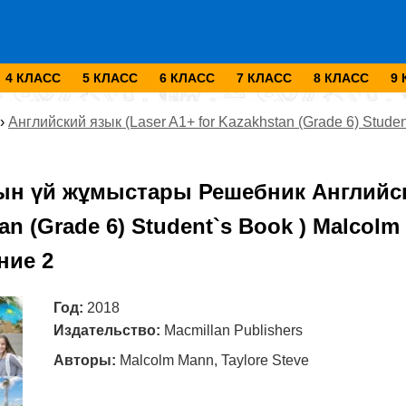
4 КЛАСС
5 КЛАСС
6 КЛАСС
7 КЛАСС
8 КЛАСС
9
›
Английский язык (Laser A1+ for Kazakhstan (Grade 6) Stude
ын үй жұмыстары Решебник Английски
an (Grade 6) Student`s Book ) Malcolm
ние 2
Год:
2018
Издательство:
Macmillan Publishers
Авторы:
Malcolm Mann, Taylore Steve