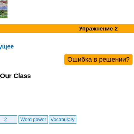
Упражнение 2
ущее
Ошибка в решении?
 Our Class
2
Word power
Vocabulary