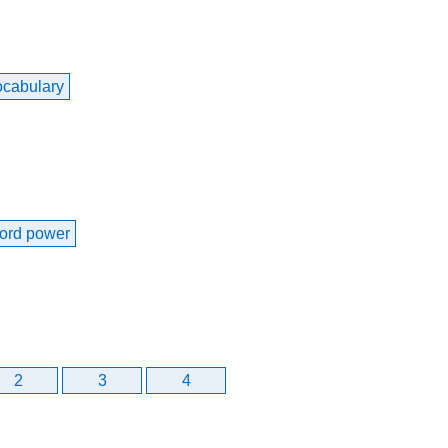
cabulary
ord power
2
3
4