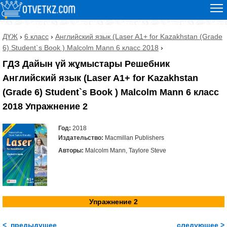
ДҮЖ
›
6 класс
›
Английский язык (Laser A1+ for Kazakhstan (Grade
6) Student`s Book ) Malcolm Mann 6 класс 2018
›
ГДЗ Дайын үй жұмыстары Решебник
Английский язык (Laser A1+ for Kazakhstan
(Grade 6) Student`s Book ) Malcolm Mann 6 класс
2018 Упражнение 2
Год:
2018
Издательство:
Macmillan Publishers
Авторы:
Malcolm Mann, Taylore Steve
Упражнение 2
< предыдущее
следующее >