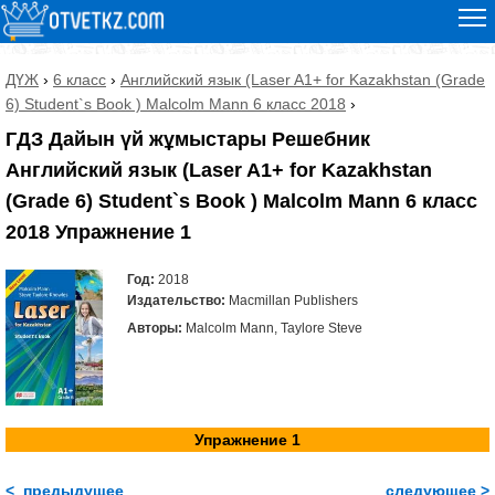
ДҮЖ
›
6 класс
›
Английский язык (Laser A1+ for Kazakhstan (Grade
6) Student`s Book ) Malcolm Mann 6 класс 2018
›
ГДЗ Дайын үй жұмыстары Решебник
Английский язык (Laser A1+ for Kazakhstan
(Grade 6) Student`s Book ) Malcolm Mann 6 класс
2018 Упражнение 1
Год:
2018
Издательство:
Macmillan Publishers
Авторы:
Malcolm Mann, Taylore Steve
Упражнение 1
< предыдущее
следующее >