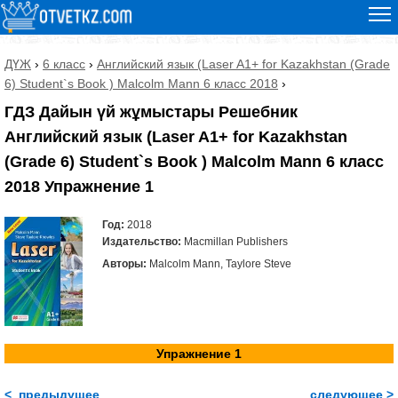
ДҮЖ
›
6 класс
›
Английский язык (Laser A1+ for Kazakhstan (Grade
6) Student`s Book ) Malcolm Mann 6 класс 2018
›
ГДЗ Дайын үй жұмыстары Решебник
Английский язык (Laser A1+ for Kazakhstan
(Grade 6) Student`s Book ) Malcolm Mann 6 класс
2018 Упражнение 1
Год:
2018
Издательство:
Macmillan Publishers
Авторы:
Malcolm Mann, Taylore Steve
Упражнение 1
< предыдущее
следующее >