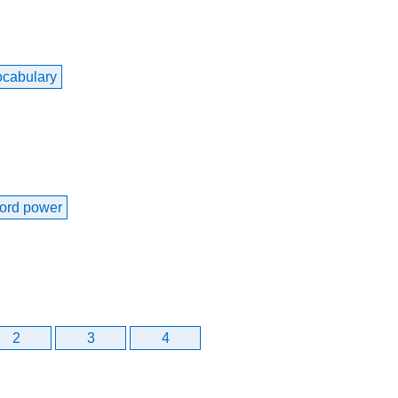
cabulary
ord power
2
3
4