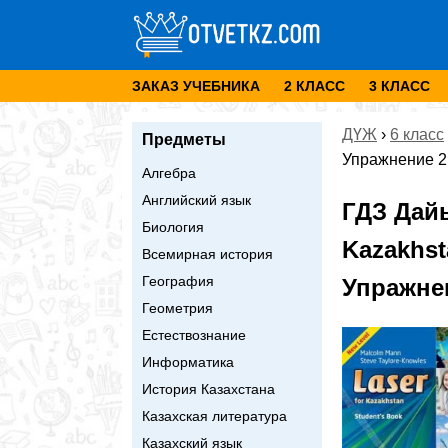
ЗАКАЗ УЧЕБНИКА
2 КЛАСС
3 КЛАСС
ДҮЖ
›
6 класс
Предметы
Упражнение 2
Алгебра
Английский язык
ГДЗ Дай
Биология
Kazakhst
Всемирная история
География
Упражне
Геометрия
Естествознание
Информатика
История Казахстана
Казахская литература
Казахский язык