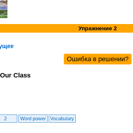
Упражнение 2
ущее
Ошибка в решении?
 Our Class
2
Word power
Vocabulary