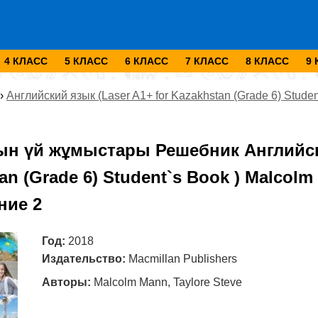
4 КЛАСС
5 КЛАСС
6 КЛАСС
7 КЛАСС
8 КЛАСС
9
›
Английский язык (Laser A1+ for Kazakhstan (Grade 6) Stude
ын үй жұмыстары Решебник Английски
an (Grade 6) Student`s Book ) Malcolm
ние 2
Год:
2018
Издательство:
Macmillan Publishers
Авторы:
Malcolm Mann, Taylore Steve