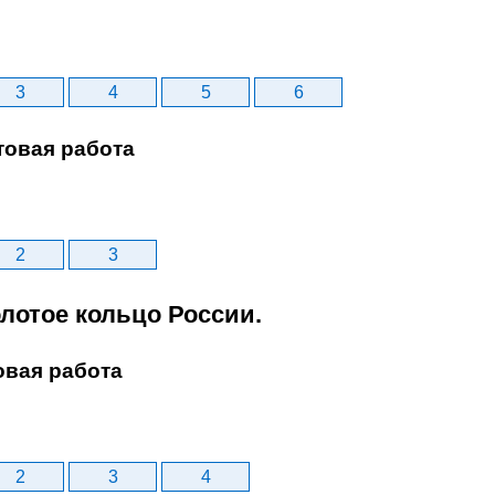
3
4
5
6
товая работа
2
3
олотое кольцо России.
овая работа
2
3
4