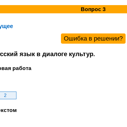
Вопрос 3
ущее
Ошибка в решении?
усский язык в диалоге культур.
овая работа
2
екстом