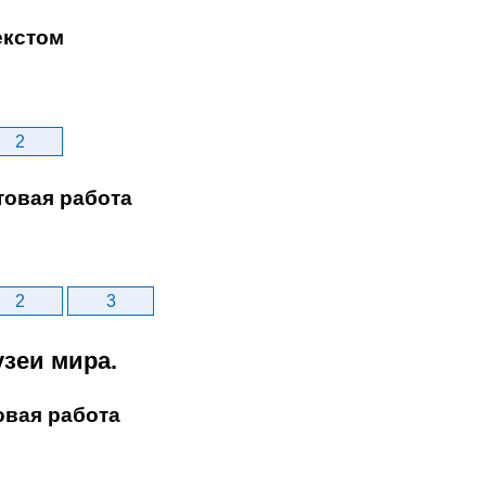
екстом
2
товая работа
2
3
узеи мира.
овая работа