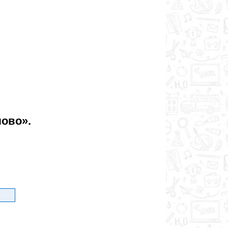
лово».