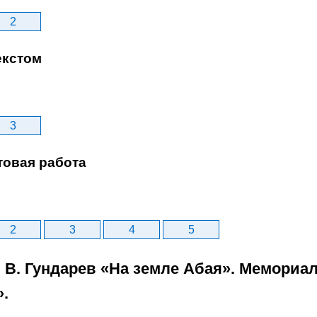
2
екстом
3
товая работа
2
3
4
5
7. В. Гундарев «На земле Абая». Мемори
.