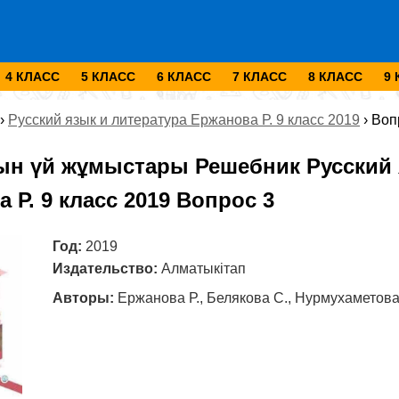
4 КЛАСС
5 КЛАСС
6 КЛАСС
7 КЛАСС
8 КЛАСС
9
›
Русский язык и литература Ержанова Р. 9 класс 2019
›
Воп
ын үй жұмыстары Решебник Русский 
 Р. 9 класс 2019 Вопрос 3
Год:
2019
Издательство:
Алматыкітап
Авторы:
Ержанова Р., Белякова С., Нурмухаметова