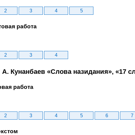
2
3
4
5
товая работа
2
3
4
. A. Кунанбаев «Слова назидания», «17 с
овая работа
2
3
4
5
6
7
екстом