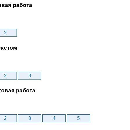
овая работа
2
екстом
2
3
товая работа
2
3
4
5