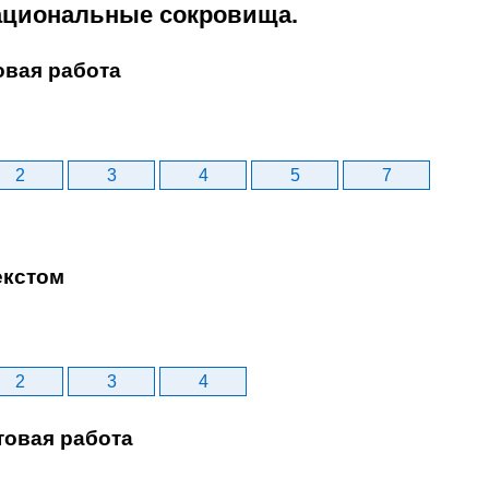
Национальные сокровища.
овая работа
2
3
4
5
7
екстом
2
3
4
товая работа