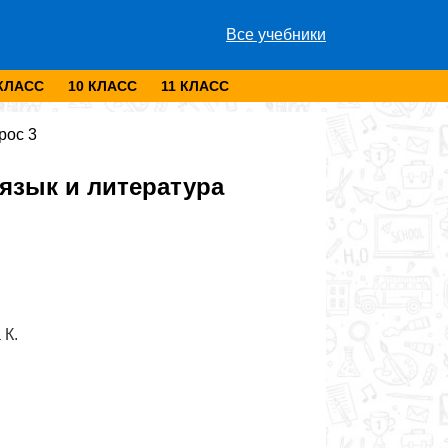
Все учебники
 КЛАСС
10 КЛАСС
11 КЛАСС
рос 3
язык и литература
 К.