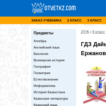
ЗАКАЗ УЧЕБНИКА
2 КЛАСС
3 КЛАСС
ДҮЖ
›
9 класс
Предметы
Алгебра
ГДЗ Дай
Английский язык
Ержанова
Биология
Всемирная история
География
Геометрия
Естествознание
Информатика
История Казахстана
Казахская литература
Казахский язык