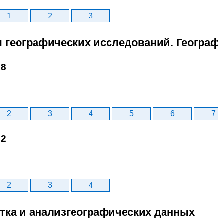
1
2
3
ы географических исследований. Геогра
18
2
3
4
5
6
7
22
2
3
4
отка и анализгеографических данных