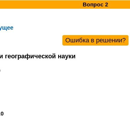
Вопрос 2
ущее
Ошибка в решении?
ли географической науки
9
10