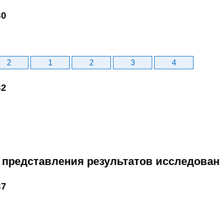
30
2
1
2
3
4
32
 представления результатов исследова
37