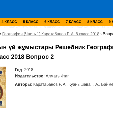
4 КЛАСС
5 КЛАСС
6 КЛАСС
7 КЛАСС
8 КЛАСС
9
›
География (Часть 1) Каратабанов Р. А. 8 класс 2018
›
Вопр
ын үй жұмыстары Решебник Географи
класс 2018 Вопрос 2
Год:
2018
Издательство:
Алматыкітап
Авторы:
Каратабанов Р. А., Куанышева Г. А., Байме