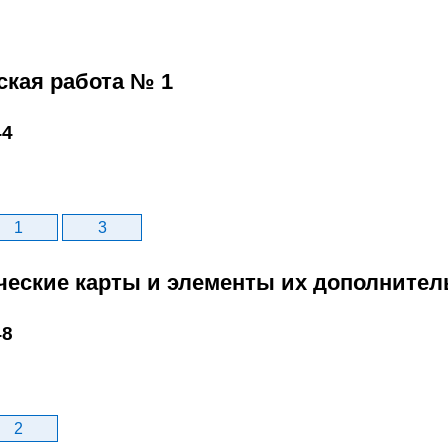
ская работа № 1
44
1
3
ические карты и элементы их дополнител
48
2