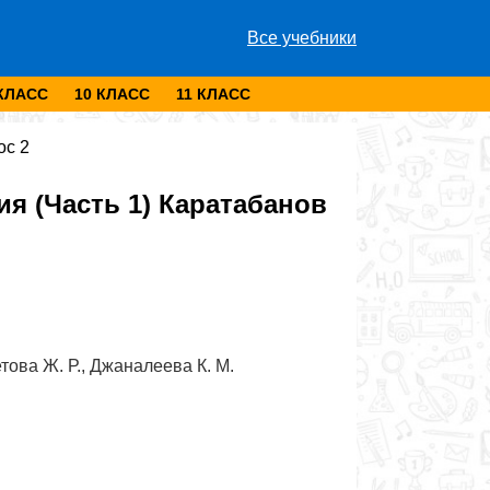
Все учебники
 КЛАСС
10 КЛАСС
11 КЛАСС
ос 2
я (Часть 1) Каратабанов
това Ж. Р., Джаналеева К. М.