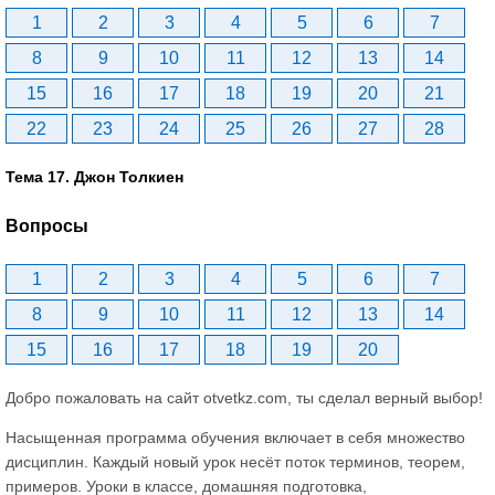
1
2
3
4
5
6
7
8
9
10
11
12
13
14
15
16
17
18
19
20
21
22
23
24
25
26
27
28
Тема 17. Джон Толкиен
Вопросы
1
2
3
4
5
6
7
8
9
10
11
12
13
14
15
16
17
18
19
20
Добро пожаловать на сайт otvetkz.com, ты сделал верный выбор!
Насыщенная программа обучения включает в себя множество
дисциплин. Каждый новый урок несёт поток терминов, теорем,
примеров. Уроки в классе, домашняя подготовка,