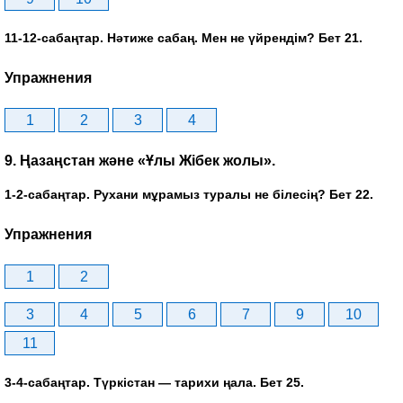
11-12-сабаңтар. Нәтиже сабаң. Мен не үйрендім? Бет 21.
Упражнения
1
2
3
4
9. Ңазаңстан және «Ұлы Жібек жолы».
1-2-сабаңтар. Рухани мұрамыз туралы не білесің? Бет 22.
Упражнения
1
2
3
4
5
6
7
9
10
11
3-4-сабаңтар. Түркістан — тарихи ңала. Бет 25.