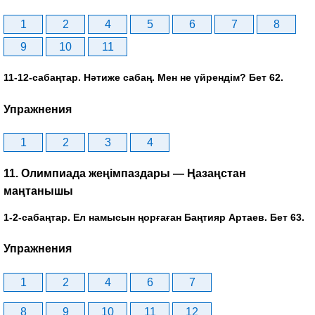
1
2
4
5
6
7
8
9
10
11
11-12-сабаңтар. Нәтиже сабаң. Мен не үйрендім? Бет 62.
Упражнения
1
2
3
4
11. Олимпиада жеңімпаздары — Ңазаңстан
маңтанышы
1-2-сабаңтар. Ел намысын ңорғаған Баңтияр Артаев. Бет 63.
Упражнения
1
2
4
6
7
8
9
10
11
12