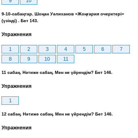
9
10
9-10-сабаңтар. Шоңан Уәлиханов «Жоңғария очерктері»
(үзінді) . Бет 143.
Упражнения
1
2
3
4
5
6
7
8
9
10
11
11 сабаң. Нәтиже сабаң. Мен не үйрендім? Бет 146.
Упражнения
1
12 сабаң. Нәтиже сабаң. Мен не үйрендім? Бет 146.
Упражнения