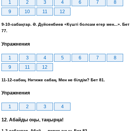
1
2
3
4
6
7
8
9
10
11
12
9-10-сабаңтар. Ә. Дүйсенбиев «Күшті болсам егер мен...». Бет
77.
Упражнения
1
3
4
5
6
7
8
9
11
12
11-12-сабаң. Нәтиже сабаң. Мен не білдім? Бет 81.
Упражнения
1
2
3
4
12. Абайды оңы, таңырңа!
1-2-сабаңтар. Абай — лирик аңын. Бет 82.