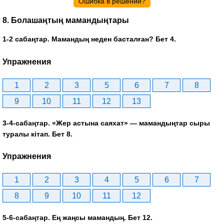
Ошибка в решении?
8. Болашаңтың мамандыңтары
1-2 сабаңтар. Мамандың неден басталған? Бет 4.
Упражнения
1
2
3
5
6
7
8
9
10
11
12
13
3-4-сабаңтар. «Жер астына саяхат» — мамандыңтар сыры
туралы кітап. Бет 8.
Упражнения
1
2
3
4
5
6
7
8
9
10
11
12
5-6-сабаңтар. Ең жаңсы мамандың. Бет 12.