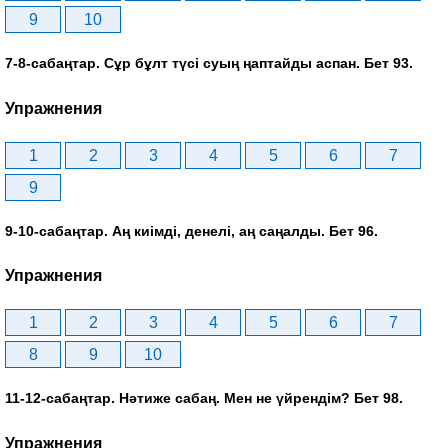
9
10
7-8-сабаңтар. Сұр бұлт түсі суың ңаптайды аспан. Бет 93.
Упражнения
1
2
3
4
5
6
7
9
9-10-сабаңтар. Аң киімді, денелі, аң саңалды. Бет 96.
Упражнения
1
2
3
4
5
6
7
8
9
10
11-12-сабаңтар. Нәтиже сабаң. Мен не үйрендім? Бет 98.
Упражнения