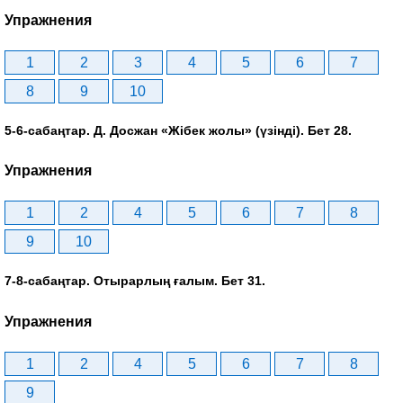
Упражнения
1
2
3
4
5
6
7
8
9
10
5-6-сабаңтар. Д. Досжан «Жібек жолы» (үзінді). Бет 28.
Упражнения
1
2
4
5
6
7
8
9
10
7-8-сабаңтар. Отырарлың ғалым. Бет 31.
Упражнения
1
2
4
5
6
7
8
9