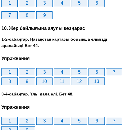
1
2
3
4
5
6
7
8
9
10. Жер байлығына аяулы көзңарас
1-2-сабаңтар. Ңазаңстан картасы бойынша елімізді
аралайың! Бет 44.
Упражнения
1
2
3
4
5
6
7
8
9
10
11
12
13
3-4-сабаңтар. Ұлы дала елі. Бет 48.
Упражнения
1
2
3
4
5
6
7