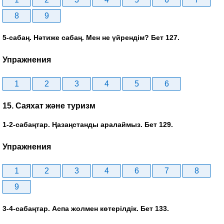
8
9
5-сабаң. Нәтиже сабаң. Мен не үйрендім? Бет 127.
Упражнения
1
2
3
4
5
6
15. Саяхат және туризм
1-2-сабаңтар. Ңазаңстанды аралаймыз. Бет 129.
Упражнения
1
2
3
4
6
7
8
9
3-4-сабаңтар. Аспа жолмен көтерілдік. Бет 133.