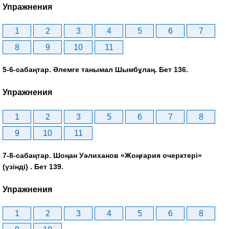
Упражнения
1
2
3
4
5
6
7
8
9
10
11
5-6-сабаңтар. Әлемге танымал Шымбұлаң. Бет 136.
Упражнения
1
2
3
5
6
7
8
9
10
11
7-8-сабаңтар. Шоңан Уәлиханов «Жоңғария очерктері»
(үзінді) . Бет 139.
Упражнения
1
2
3
4
5
6
8