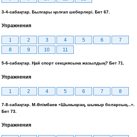
3-4-сабаңтар. Былғары ңолғап шеберлері. Бет 67.
Упражнения
1
2
3
4
5
6
7
8
9
10
11
5-6-сабаңтар. Ңай спорт секциясына жазылдың? Бет 71.
Упражнения
1
2
4
5
6
7
8
7-8-сабаңтар. М.Әлімбаев «Шыныңсаң, шымыр боларсың...».
Бет 73.
Упражнения