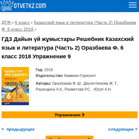
ДҮЖ
›
6 класс
›
Казахский язык и литература (Часть 2) Оразбаева
Ф. 6 класс 2018
›
ГДЗ Дайын үй жұмыстары Решебник Казахский
язык и литература (Часть 2) Оразбаева Ф. 6
класс 2018 Упражнение 9
Год:
2018
Издательство:
Көкжиек-Горизонт
Авторы:
Оразбаева Ф. Ш., Дәулетбекова Ж. Т.,
Рауандина А.К., Рахметова Р.С. , Юсуп А.Н.
Упражнение 9
< предыдущее
следующее >