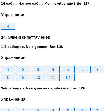
14 сабаң. Нәтиже сабаң. Мен не үйрендім? Бет 117.
Упражнения
4
14. Өлкені сипаттау өнері
1-2-сабаңтар. Менің өлкем. Бет 119.
Упражнения
1
2
3
4
5
6
7
8
9
10
11
12
3-4-сабаңтар. Менің өлкемнің табиғаты. Бет 124.
Упражнения
1
2
3
4
5
6
7