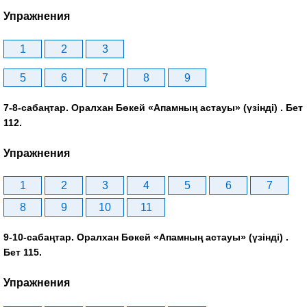
Упражнения
1
2
3
5
6
7
8
9
7-8-сабаңтар. Оралхан Бөкей «Апамның астауы» (үзінді) . Бет
112.
Упражнения
1
2
3
4
5
6
7
8
9
10
11
9-10-сабаңтар. Оралхан Бөкей «Апамның астауы» (үзінді) .
Бет 115.
Упражнения