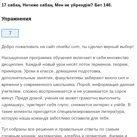
17 сабаң. Нәтиже сабаң. Мен не үйрендім? Бет 146.
Упражнения
7
Добро пожаловать на сайт otvetkz.com, ты сделал верный выбор!
Насыщенная программа обучения включает в себя множество
дисциплин. Каждый новый урок несёт поток терминов, теорем,
примеров. Уроки в классе, домашняя подготовка,
дополнительные занятия, факультативы забирают много сил и
времени у современного школьника. Порой, информация данная
учителем, сложно воспринимается и не усваивается за сорок
минут. Придя домой, ученик не может грамотно выполнить
«домашку», чувствует себя глупо, снижается интерес к учёбе. В
такие моменты пригодится специализированная литература,
которую наша команда заботливо оставила для тебя.
Тут собраны все решения и правильные ответы по самым
сложным наукам: математика, алгебра и геометрия, физика и