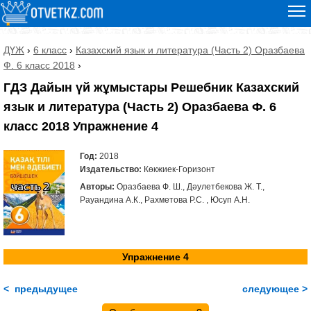
ДҮЖ
›
6 класс
›
Казахский язык и литература (Часть 2) Оразбаева
Ф. 6 класс 2018
›
ГДЗ Дайын үй жұмыстары Решебник Казахский
язык и литература (Часть 2) Оразбаева Ф. 6
класс 2018 Упражнение 4
Год:
2018
Издательство:
Көкжиек-Горизонт
Авторы:
Оразбаева Ф. Ш., Дәулетбекова Ж. Т.,
Рауандина А.К., Рахметова Р.С. , Юсуп А.Н.
Упражнение 4
< предыдущее
следующее >