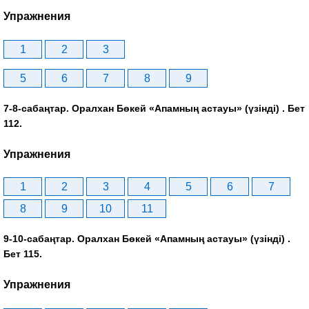
Упражнения
1
2
3
5
6
7
8
9
7-8-сабаңтар. Оралхан Бөкей «Апамның астауы» (үзінді) . Бет
112.
Упражнения
1
2
3
4
5
6
7
8
9
10
11
9-10-сабаңтар. Оралхан Бөкей «Апамның астауы» (үзінді) .
Бет 115.
Упражнения