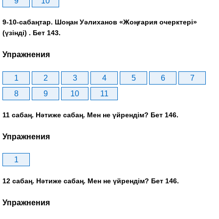
9
10
9-10-сабаңтар. Шоңан Уәлиханов «Жоңғария очерктері»
(үзінді) . Бет 143.
Упражнения
1
2
3
4
5
6
7
8
9
10
11
11 сабаң. Нәтиже сабаң. Мен не үйрендім? Бет 146.
Упражнения
1
12 сабаң. Нәтиже сабаң. Мен не үйрендім? Бет 146.
Упражнения