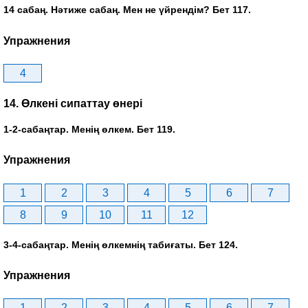
14 сабаң. Нәтиже сабаң. Мен не үйрендім? Бет 117.
Упражнения
4
14. Өлкені сипаттау өнері
1-2-сабаңтар. Менің өлкем. Бет 119.
Упражнения
1
2
3
4
5
6
7
8
9
10
11
12
3-4-сабаңтар. Менің өлкемнің табиғаты. Бет 124.
Упражнения
1
2
3
4
5
6
7