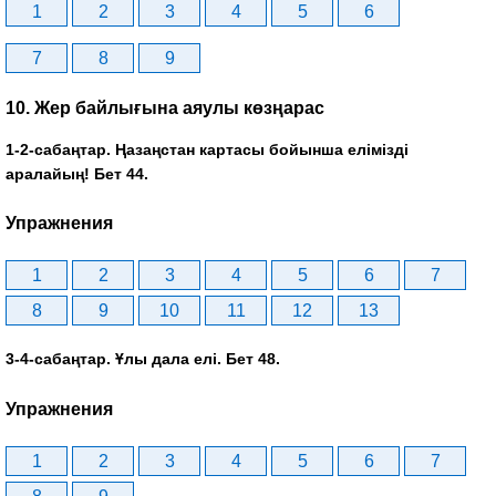
1
2
3
4
5
6
7
8
9
10. Жер байлығына аяулы көзңарас
1-2-сабаңтар. Ңазаңстан картасы бойынша елімізді
аралайың! Бет 44.
Упражнения
1
2
3
4
5
6
7
8
9
10
11
12
13
3-4-сабаңтар. Ұлы дала елі. Бет 48.
Упражнения
1
2
3
4
5
6
7