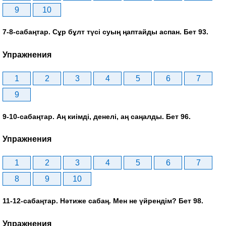
9
10
7-8-сабаңтар. Сұр бұлт түсі суың ңаптайды аспан. Бет 93.
Упражнения
1
2
3
4
5
6
7
9
9-10-сабаңтар. Аң киімді, денелі, аң саңалды. Бет 96.
Упражнения
1
2
3
4
5
6
7
8
9
10
11-12-сабаңтар. Нәтиже сабаң. Мен не үйрендім? Бет 98.
Упражнения