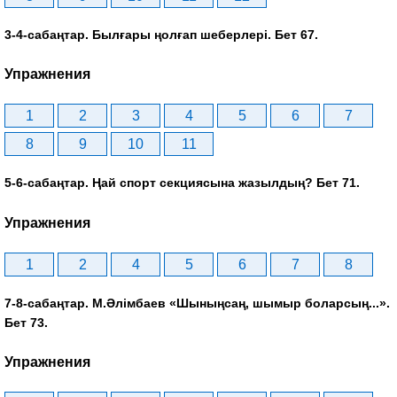
3-4-сабаңтар. Былғары ңолғап шеберлері. Бет 67.
Упражнения
1
2
3
4
5
6
7
8
9
10
11
5-6-сабаңтар. Ңай спорт секциясына жазылдың? Бет 71.
Упражнения
1
2
4
5
6
7
8
7-8-сабаңтар. М.Әлімбаев «Шыныңсаң, шымыр боларсың...».
Бет 73.
Упражнения