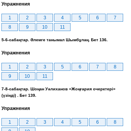
Упражнения
1
2
3
4
5
6
7
8
9
10
11
5-6-сабаңтар. Әлемге танымал Шымбұлаң. Бет 136.
Упражнения
1
2
3
5
6
7
8
9
10
11
7-8-сабаңтар. Шоңан Уәлиханов «Жоңғария очерктері»
(үзінді) . Бет 139.
Упражнения
1
2
3
4
5
6
8