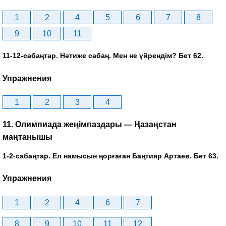
1
2
4
5
6
7
8
9
10
11
11-12-сабаңтар. Нәтиже сабаң. Мен не үйрендім? Бет 62.
Упражнения
1
2
3
4
11. Олимпиада жеңімпаздары — Ңазаңстан
маңтанышы
1-2-сабаңтар. Ел намысын ңорғаған Баңтияр Артаев. Бет 63.
Упражнения
1
2
4
6
7
8
9
10
11
12