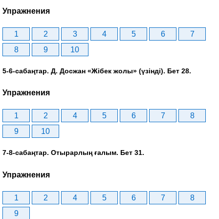
Упражнения
1
2
3
4
5
6
7
8
9
10
5-6-сабаңтар. Д. Досжан «Жібек жолы» (үзінді). Бет 28.
Упражнения
1
2
4
5
6
7
8
9
10
7-8-сабаңтар. Отырарлың ғалым. Бет 31.
Упражнения
1
2
4
5
6
7
8
9