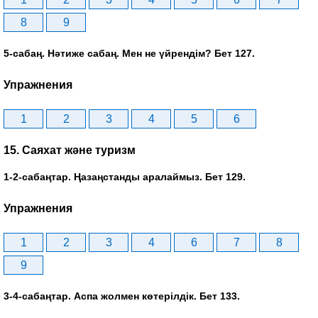
8
9
5-сабаң. Нәтиже сабаң. Мен не үйрендім? Бет 127.
Упражнения
1
2
3
4
5
6
15. Саяхат және туризм
1-2-сабаңтар. Ңазаңстанды аралаймыз. Бет 129.
Упражнения
1
2
3
4
6
7
8
9
3-4-сабаңтар. Аспа жолмен көтерілдік. Бет 133.