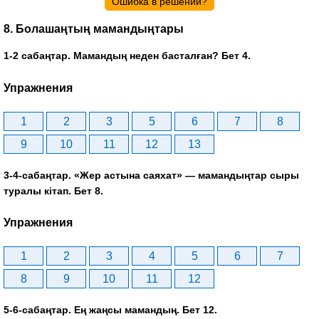
Ошибка в решении?
8. Болашаңтың мамандыңтары
1-2 сабаңтар. Мамандың неден басталған? Бет 4.
Упражнения
1
2
3
5
6
7
8
9
10
11
12
13
3-4-сабаңтар. «Жер астына саяхат» — мамандыңтар сыры
туралы кітап. Бет 8.
Упражнения
1
2
3
4
5
6
7
8
9
10
11
12
5-6-сабаңтар. Ең жаңсы мамандың. Бет 12.