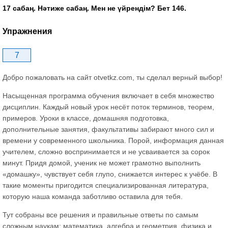
17 сабаң. Нәтиже сабаң. Мен не үйрендім? Бет 146.
Упражнения
7
Добро пожаловать на сайт otvetkz.com, ты сделал верный выбор!
Насыщенная программа обучения включает в себя множество
дисциплин. Каждый новый урок несёт поток терминов, теорем,
примеров. Уроки в классе, домашняя подготовка,
дополнительные занятия, факультативы забирают много сил и
времени у современного школьника. Порой, информация данная
учителем, сложно воспринимается и не усваивается за сорок
минут. Придя домой, ученик не может грамотно выполнить
«домашку», чувствует себя глупо, снижается интерес к учёбе. В
такие моменты пригодится специализированная литература,
которую наша команда заботливо оставила для тебя.
Тут собраны все решения и правильные ответы по самым
сложным наукам: математика, алгебра и геометрия, физика и