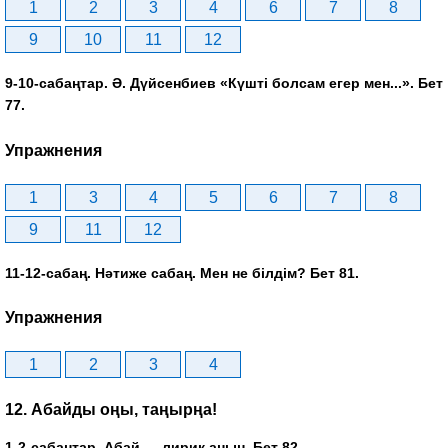
1
2
3
4
6
7
8
9
10
11
12
9-10-сабаңтар. Ә. Дүйсенбиев «Күшті болсам егер мен...». Бет
77.
Упражнения
1
3
4
5
6
7
8
9
11
12
11-12-сабаң. Нәтиже сабаң. Мен не білдім? Бет 81.
Упражнения
1
2
3
4
12. Абайды оңы, таңырңа!
1-2-сабаңтар. Абай — лирик аңын. Бет 82.