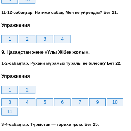
11-12-сабаңтар. Нәтиже сабаң. Мен не үйрендім? Бет 21.
Упражнения
1
2
3
4
9. Ңазаңстан және «Ұлы Жібек жолы».
1-2-сабаңтар. Рухани мұрамыз туралы не білесің? Бет 22.
Упражнения
1
2
3
4
5
6
7
9
10
11
3-4-сабаңтар. Түркістан — тарихи ңала. Бет 25.