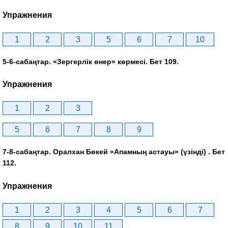
Упражнения
1
2
3
5
6
7
10
5-6-сабаңтар. «Зергерлік өнер» көрмесі. Бет 109.
Упражнения
1
2
3
5
6
7
8
9
7-8-сабаңтар. Оралхан Бөкей «Апамның астауы» (үзінді) . Бет
112.
Упражнения
1
2
3
4
5
6
7
8
9
10
11