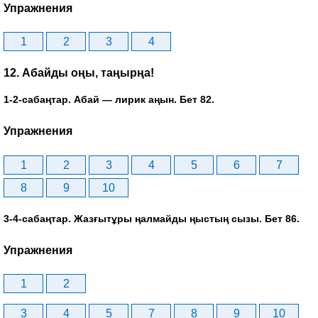
Упражнения
1
2
3
4
12. Абайды оңы, таңырңа!
1-2-сабаңтар. Абай — лирик аңын. Бет 82.
Упражнения
1
2
3
4
5
6
7
8
9
10
3-4-сабаңтар. Жазғытұры ңалмайды ңыстың сызы. Бет 86.
Упражнения
1
2
3
4
5
7
8
9
10