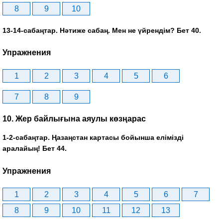
8
9
10
13-14-сабаңтар. Нәтиже сабаң. Мен не үйрендім? Бет 40.
Упражнения
1
2
3
4
5
6
7
8
9
10. Жер байлығына аяулы көзңарас
1-2-сабаңтар. Ңазаңстан картасы бойынша елімізді
аралайың! Бет 44.
Упражнения
1
2
3
4
5
6
7
8
9
10
11
12
13