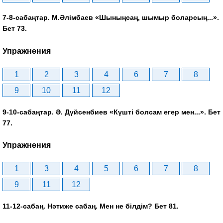
7-8-сабаңтар. М.Әлімбаев «Шыныңсаң, шымыр боларсың...».
Бет 73.
Упражнения
1
2
3
4
6
7
8
9
10
11
12
9-10-сабаңтар. Ә. Дүйсенбиев «Күшті болсам егер мен...». Бет
77.
Упражнения
1
3
4
5
6
7
8
9
11
12
11-12-сабаң. Нәтиже сабаң. Мен не білдім? Бет 81.