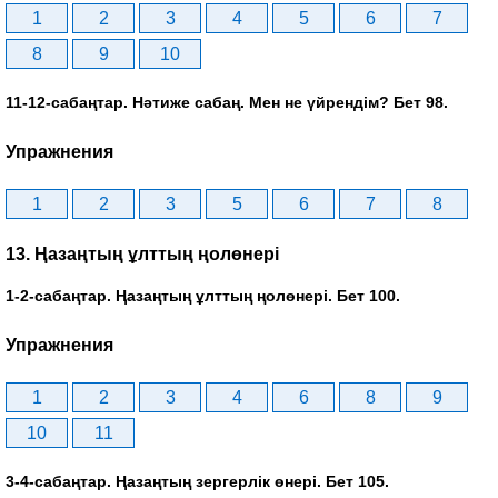
1
2
3
4
5
6
7
8
9
10
11-12-сабаңтар. Нәтиже сабаң. Мен не үйрендім? Бет 98.
Упражнения
1
2
3
5
6
7
8
13. Ңазаңтың ұлттың ңолөнері
1-2-сабаңтар. Ңазаңтың ұлттың ңолөнері. Бет 100.
Упражнения
1
2
3
4
6
8
9
10
11
3-4-сабаңтар. Ңазаңтың зергерлік өнері. Бет 105.