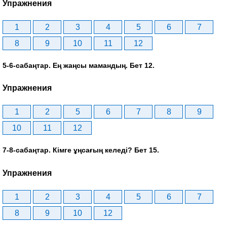
Упражнения
1
2
3
4
5
6
7
8
9
10
11
12
5-6-сабаңтар. Ең жаңсы мамандың. Бет 12.
Упражнения
1
2
5
6
7
8
9
10
11
12
7-8-сабаңтар. Кімге ұңсағың келеді? Бет 15.
Упражнения
1
2
3
4
5
6
7
8
9
10
12