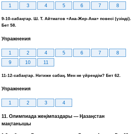
1
3
4
5
6
7
8
9-10-сабаңтар. Ш. Т. Айтматов «Ана-Жер-Ана» повесі (үзінді).
Бет 58.
Упражнения
1
2
4
5
6
7
8
9
10
11
11-12-сабаңтар. Нәтиже сабаң. Мен не үйрендім? Бет 62.
Упражнения
1
2
3
4
11. Олимпиада жеңімпаздары — Ңазаңстан
маңтанышы