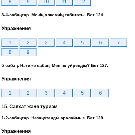
8
9
10
11
12
3-4-сабаңтар. Менің өлкемнің табиғаты. Бет 124.
Упражнения
1
2
3
4
5
6
7
8
9
5-сабаң. Нәтиже сабаң. Мен не үйрендім? Бет 127.
Упражнения
1
2
3
4
5
6
15. Саяхат және туризм
1-2-сабаңтар. Ңазаңстанды аралаймыз. Бет 129.
Упражнения