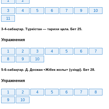
1
2
3
4
5
6
7
9
10
11
3-4-сабаңтар. Түркістан — тарихи ңала. Бет 25.
Упражнения
1
2
3
4
5
6
7
8
9
10
5-6-сабаңтар. Д. Досжан «Жібек жолы» (үзінді). Бет 28.
Упражнения
1
2
4
5
6
7
8
9
10