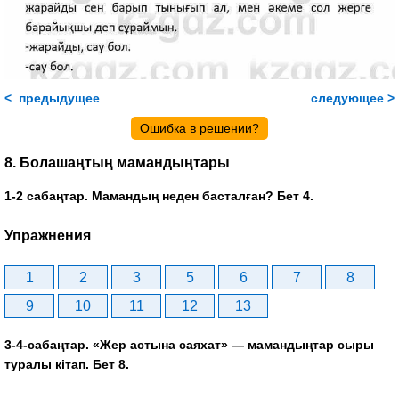
< предыдущее
следующее >
Ошибка в решении?
8. Болашаңтың мамандыңтары
1-2 сабаңтар. Мамандың неден басталған? Бет 4.
Упражнения
1
2
3
5
6
7
8
9
10
11
12
13
3-4-сабаңтар. «Жер астына саяхат» — мамандыңтар сыры
туралы кітап. Бет 8.