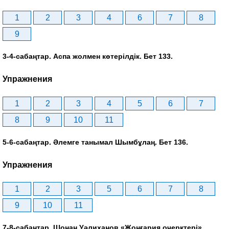
1
2
3
4
6
7
8
9
3-4-сабаңтар. Аспа жолмен көтерілдік. Бет 133.
Упражнения
1
2
3
4
5
6
7
8
9
10
11
5-6-сабаңтар. Әлемге танымал Шымбұлаң. Бет 136.
Упражнения
1
2
3
5
6
7
8
9
10
11
7-8-сабаңтар. Шоңан Уәлиханов «Жоңғария очерктері»