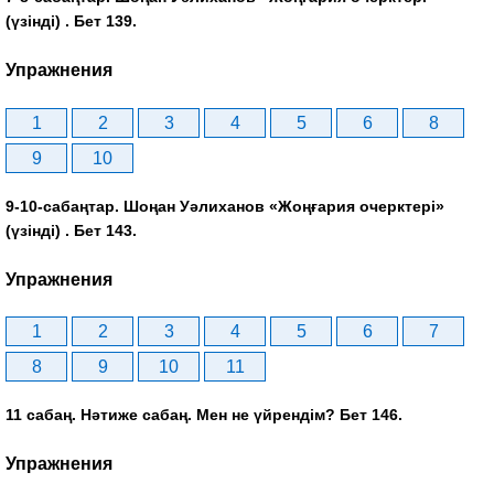
(үзінді) . Бет 139.
Упражнения
1
2
3
4
5
6
8
9
10
9-10-сабаңтар. Шоңан Уәлиханов «Жоңғария очерктері»
(үзінді) . Бет 143.
Упражнения
1
2
3
4
5
6
7
8
9
10
11
11 сабаң. Нәтиже сабаң. Мен не үйрендім? Бет 146.
Упражнения