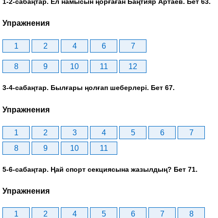
1-2-сабаңтар. Ел намысын ңорғаған Баңтияр Артаев. Бет 63.
Упражнения
1
2
4
6
7
8
9
10
11
12
3-4-сабаңтар. Былғары ңолғап шеберлері. Бет 67.
Упражнения
1
2
3
4
5
6
7
8
9
10
11
5-6-сабаңтар. Ңай спорт секциясына жазылдың? Бет 71.
Упражнения
1
2
4
5
6
7
8