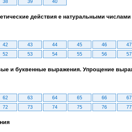
38
39
40
метические действия е натуральными числами
42
43
44
45
46
47
52
53
54
55
56
57
овые и буквенные выражения. Упрощение выр
62
63
64
65
66
67
72
73
74
75
76
77
ения