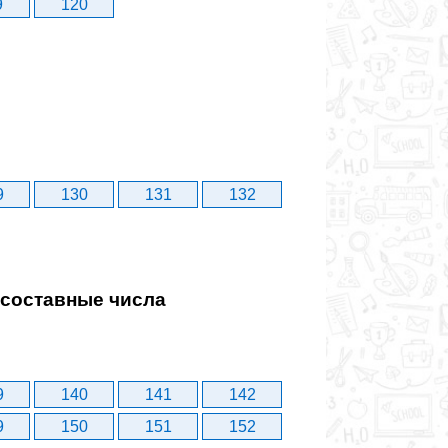
9
120
9
130
131
132
 составные числа
9
140
141
142
9
150
151
152