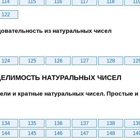
114
115
116
117
118
11
122
довательность из натуральных чисел
124
125
126
127
128
12
. ДЕЛИМОСТЬ НАТУРАЛЬНЫХ ЧИСЕЛ
тели и кратные натуральных чисел. Простые и
134
135
136
137
138
13
144
145
146
147
148
14