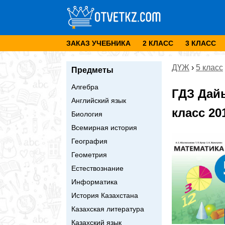
ЗАКАЗ УЧЕБНИКА
2 КЛАСС
3 КЛАСС
ДҮЖ
›
5 класс
Предметы
Алгебра
ГДЗ Дай
Английский язык
класс 20
Биология
Всемирная история
География
Геометрия
Естествознание
Информатика
История Казахстана
Казахская литература
Казахский язык