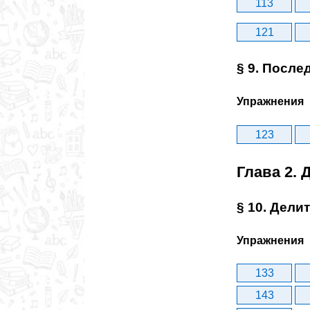
113
121
§ 9. После
Упражнения
123
Глава 2
§ 10. Дели
Упражнения
133
143