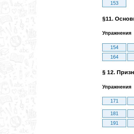
153
§11. Осно
Упражнения
154
164
§ 12. Призн
Упражнения
171
181
191