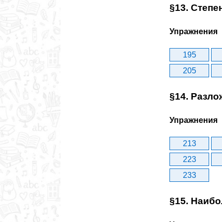
§13. Степе
Упражнения
195
205
§14. Разло
Упражнения
213
223
233
§15. Наиб