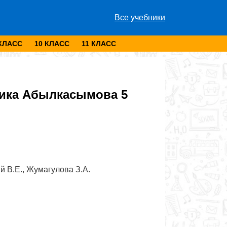
Все учебники
 КЛАСС
10 КЛАСС
11 КЛАСС
ика ⁠Абылкасымова 5
й В.Е., Жумагулова З.А.