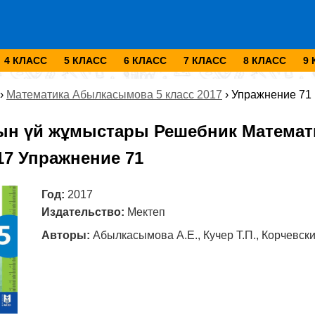
4 КЛАСС
5 КЛАСС
6 КЛАСС
7 КЛАСС
8 КЛАСС
9
›
Математика ⁠Абылкасымова 5 класс 2017
›
Упражнение 71
ын үй жұмыстары Решебник Математ
17 Упражнение 71
Год:
2017
Издательство:
Мектеп
Авторы:
⁠Абылкасымова А.Е., Кучер Т.П., Корчевски