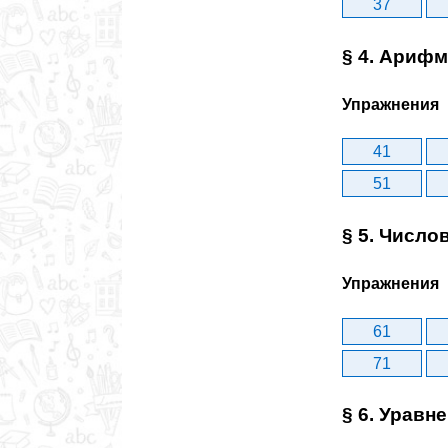
37
§ 4. Ариф
Упражнения
41
51
§ 5. Числ
Упражнения
61
71
§ 6. Уравн