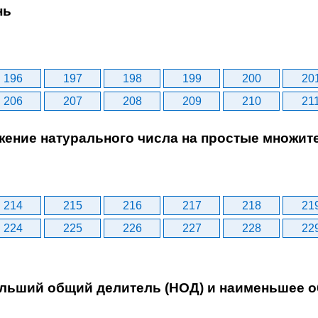
нь
196
197
198
199
200
20
206
207
208
209
210
21
жение натурального числа на простые множит
214
215
216
217
218
21
224
225
226
227
228
22
ольший общий делитель (НОД) и наименьшее о