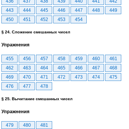
436
437
438
439
440
441
442
443
444
445
446
447
448
449
450
451
452
453
454
§ 24. Сложение смешанных чисел
Упражнения
455
456
457
458
459
460
461
462
463
464
465
466
467
468
469
470
471
472
473
474
475
476
477
478
§ 25. Вычитание смешанных чисел
Упражнения
479
480
481