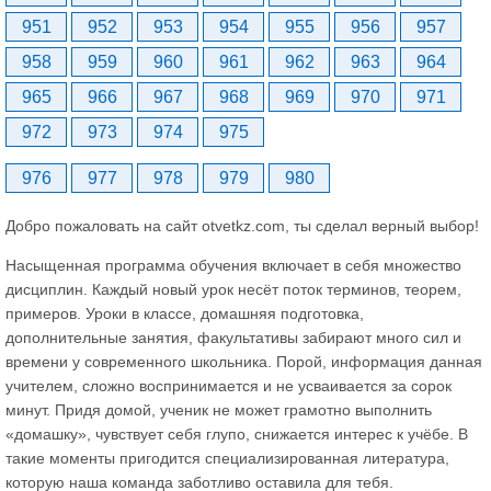
951
952
953
954
955
956
957
958
959
960
961
962
963
964
965
966
967
968
969
970
971
972
973
974
975
976
977
978
979
980
Добро пожаловать на сайт otvetkz.com, ты сделал верный выбор!
Насыщенная программа обучения включает в себя множество
дисциплин. Каждый новый урок несёт поток терминов, теорем,
примеров. Уроки в классе, домашняя подготовка,
дополнительные занятия, факультативы забирают много сил и
времени у современного школьника. Порой, информация данная
учителем, сложно воспринимается и не усваивается за сорок
минут. Придя домой, ученик не может грамотно выполнить
«домашку», чувствует себя глупо, снижается интерес к учёбе. В
такие моменты пригодится специализированная литература,
которую наша команда заботливо оставила для тебя.