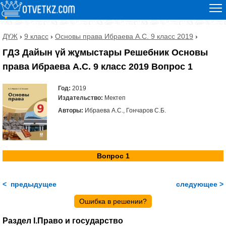
ДҮЖ
›
9 класс
›
Основы права Ибраева А.С. 9 класс 2019
›
ГДЗ Дайын үй жұмыстары Решебник Основы
права Ибраева А.С. 9 класс 2019 Вопрос 1
Год:
2019
Издательство:
Мектеп
Авторы:
Ибраева А.С., Гончаров С.Б.
Вопрос 1
< предыдущее
следующее >
Ошибка в решении?
Раздел I.Право и государство